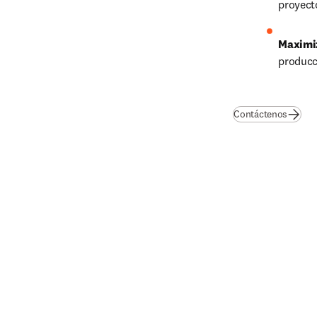
proyecto
Maximiz
producci
Contáctenos
o