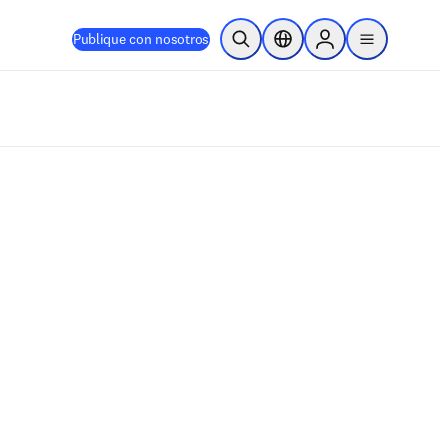
Publique con nosotros
Abrir búsqueda
Selector de ubicación
Sign in to products
menu