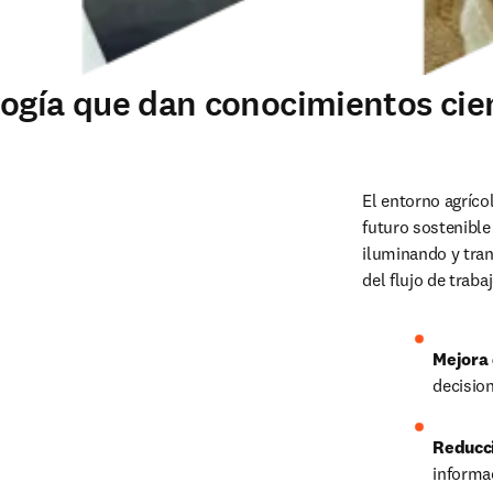
ogía que dan conocimientos cient
El entorno agrícol
futuro sostenible
iluminando y tran
del flujo de traba
Mejora 
decisio
Reducci
informac