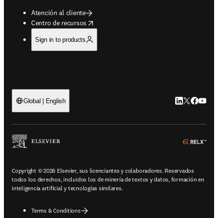
Atención al cliente
opens in new tab/window
Centro de recursos
Sign in to products
LinkedIn se ab
Twitter se 
Facebook
YouTub
Global | English
ope
Copyright © 2026 Elsevier, sus licenciantes y colaboradores. Reservados
todos los derechos, incluidos los de minería de textos y datos, formación en
inteligencia artificial y tecnologías similares.
Terms & Conditions