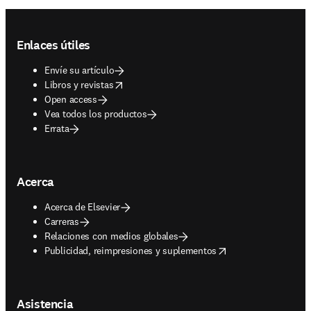
Footer navigation
Enlaces útiles
Envíe su artículo
opens in new tab/window
Libros y revistas
Open access
Vea todos los productos
Errata
Acerca
Acerca de Elsevier
Carreras
Relaciones con medios globales
opens in new tab/window
Publicidad, reimpresiones y suplementos
Asistencia