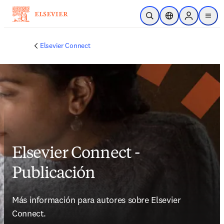
Saltar al contenido principal
Abrir búsqueda
Selector de ubicac
Sign in to p
menu
Elsevier Connect
Elsevier Connect -
Publicación
Más información para autores sobre Elsevier 
Connect.