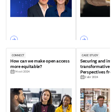
CONNECT
CASE STUDY
How can we make open access
Securing and im
more equitable?
transformative 
Perspectives fro
14 oct 2024
leaders
2 abr 2024