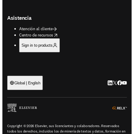
Asistencia
Atención al cliente
opens in new tab/window
Centro de recursos
Sign in to products
LinkedIn se ab
Twitter se 
Facebook
YouTub
Global | English
ope
Copyright © 2026 Elsevier, sus licenciantes y colaboradores. Reservados
todos los derechos, incluidos los de minería de textos y datos, formación en