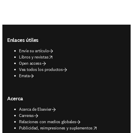
Footer navigation
Enlaces útiles
Envíe su artículo
opens in new tab/window
Libros y revistas
Open access
Vea todos los productos
Errata
Acerca
Acerca de Elsevier
Carreras
Relaciones con medios globales
opens in new tab/window
Publicidad, reimpresiones y suplementos