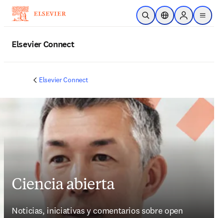
Saltar al contenido principal
Abrir búsqueda
Selector de ubicac
Sign in to p
menu
Elsevier Connect
Elsevier Connect
Ciencia abierta
Noticias, iniciativas y comentarios sobre open 