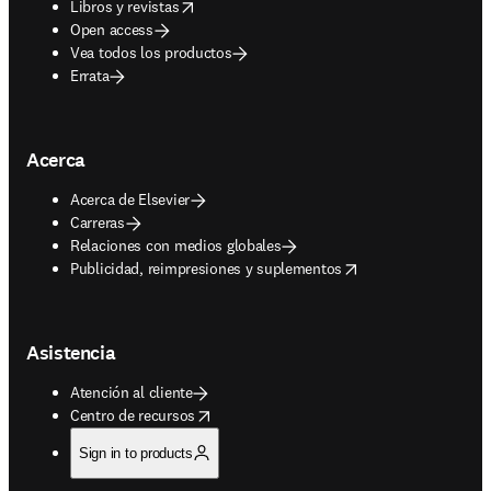
opens in new tab/window
Libros y revistas
Open access
Vea todos los productos
Errata
Acerca
Acerca de Elsevier
Carreras
Relaciones con medios globales
opens in new tab/window
Publicidad, reimpresiones y suplementos
Asistencia
Atención al cliente
opens in new tab/window
Centro de recursos
Sign in to products