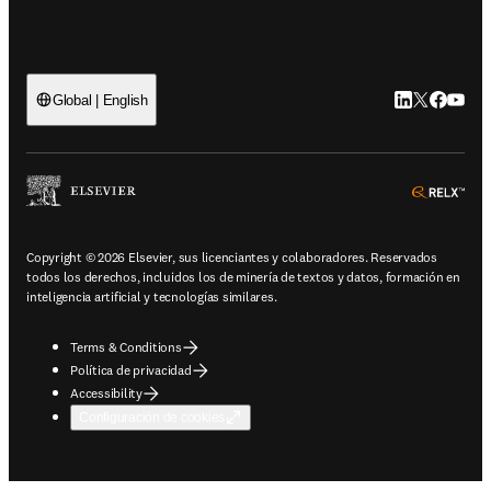
LinkedIn se ab
Twitter se 
Facebook
YouTub
Global | English
ope
Copyright © 2026 Elsevier, sus licenciantes y colaboradores. Reservados
todos los derechos, incluidos los de minería de textos y datos, formación en
inteligencia artificial y tecnologías similares.
Terms & Conditions
Política de privacidad
Accessibility
Configuración de cookies