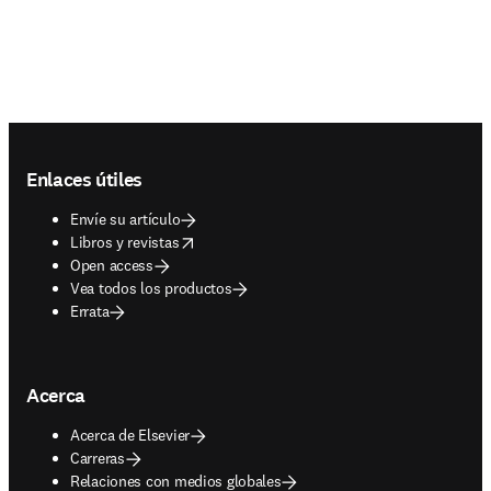
Footer navigation
Enlaces útiles
Envíe su artículo
opens in new tab/window
Libros y revistas
Open access
Vea todos los productos
Errata
Acerca
Acerca de Elsevier
Carreras
Relaciones con medios globales