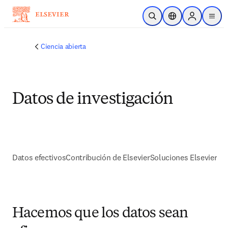
Saltar al contenido principal
Abrir búsqueda
Selector de ubicac
Sign in to p
menu
Ciencia abierta
Datos de investigación
Datos efectivos
Contribución de Elsevier
Soluciones Elsevier
Hacemos que los datos sean