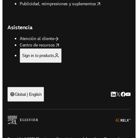
opens in new tab/window
Publicidad, reimpresiones y suplementos
Asistencia
Atención al cliente
opens in new tab/window
Centro de recursos
Sign in to products
LinkedIn se ab
Twitter se 
Facebook
YouTub
Global | English
ope