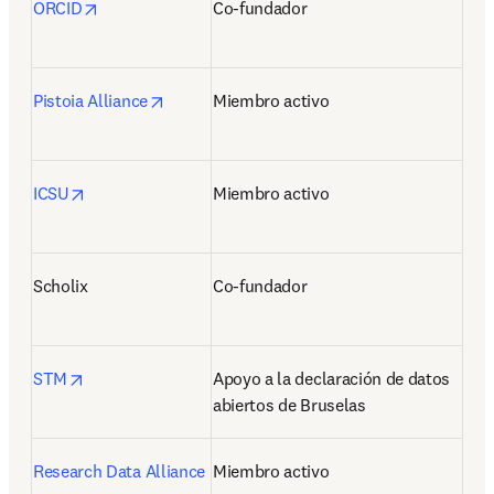
opens in new tab/window
ORCID
Co-fundador
opens in new tab/window
Pistoia Alliance
Miembro activo
opens in new tab/window
ICSU
Miembro activo
Scholix
Co-fundador
opens in new tab/window
STM
Apoyo a la declaración de datos 
abiertos de Bruselas
Research Data Alliance
Miembro activo