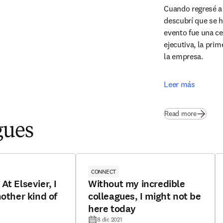
Cuando regresé a 
descubrí que se ha
evento fue una ce
ejecutiva, la prim
la empresa.
Leer más
Read more
gues
CONNECT
At Elsevier, I
Without my incredible
nother kind of
colleagues, I might not be
here today
8 dic 2021