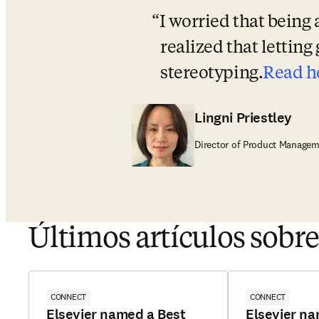
I worried that being
realized that letting 
stereotyping.
Read he
Lingni Priestley
Director of Product Manageme
Últimos artículos sobre
CONNECT
CONNECT
Elsevier named a Best
Elsevier na