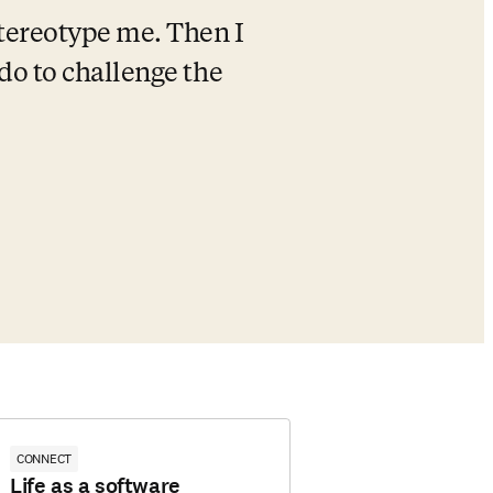
tereotype me. Then I 
 do to challenge the 
CONNECT
Life as a software