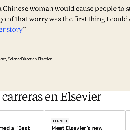
 a Chinese woman would cause people to s
go of that worry was the first thing I could
r story
nt, ScienceDirect en Elsevier
 carreras en Elsevier
CONNECT
med a “Best
Meet Elsevier’s new