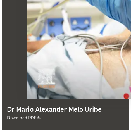
Dr Mario Alexander Melo Uribe
se abre en una nueva pestaña/ventana
Download PDF