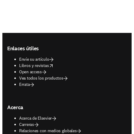
Footer navigation
Enlaces útiles
Envíe su artículo
opens in new tab/window
Libros y revistas
Open access
Vea todos los productos
Errata
Acerca
Acerca de Elsevier
Carreras
Relaciones con medios globales