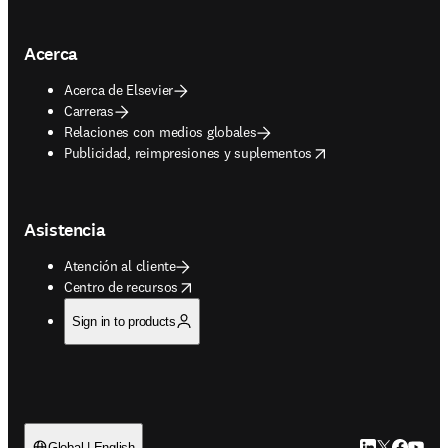
Acerca
Acerca de Elsevier
Carreras
Relaciones con medios globales
opens in new tab/window
Publicidad, reimpresiones y suplementos
Asistencia
Atención al cliente
opens in new tab/window
Centro de recursos
Sign in to products
Global | English