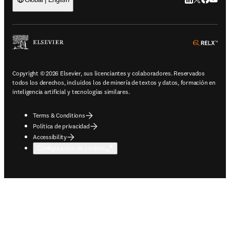
LinkedIn se ab
Twitter se 
Facebook
YouTub
ope
Copyright © 2026 Elsevier, sus licenciantes y colaboradores. Reservados
todos los derechos, incluidos los de minería de textos y datos, formación en
inteligencia artificial y tecnologías similares.
Terms & Conditions
Política de privacidad
Accessibility
Configuración de cookies