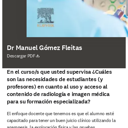
Dr Manuel Gómez Fleitas
se abre en una nueva pestaña/ventana
Descargar PDF
En el curso/s que usted supervisa ¿Cuáles
son las necesidades de estudiantes (y
profesores) en cuanto al uso y acceso al
contenido de radiología e imagen médica
para su formación especializada?
El enfoque docente que tenemos es que el alumno esté 
capacitado para tener un buen juicio clínico utilizando la 
anamnesis, la exploración física y las pruebas 