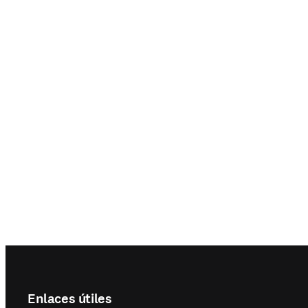
Step For
Sikias, p
l'hôpita
Footer navigation
Enlaces útiles