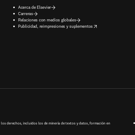
Acerca de Elsevier
Carreras
Relaciones con medios globales
opens in new tab/window
Publicidad, reimpresiones y suplementos
los derechos, incluidos los de minería de textos y datos, formación en