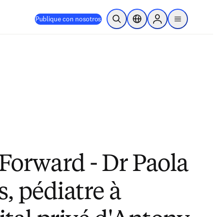
Publique con nosotros
Abrir búsqueda
Selector de ubicación
Sign in to products
menu
 Forward - Dr Paola
s, pédiatre à