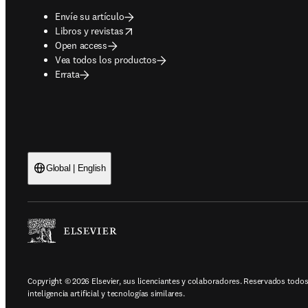
Envíe su artículo
opens in new tab/window
Libros y revistas
Open access
Vea todos los productos
Errata
Global | English
Copyright © 2026 Elsevier, sus licenciantes y colaboradores. Reservados todos 
inteligencia artificial y tecnologías similares.