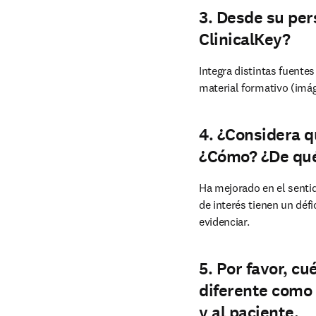
3. Desde su per
ClinicalKey?
Integra distintas fuentes
material formativo (imág
4. ¿Considera q
¿Cómo? ¿De qu
Ha mejorado en el sentid
de interés tienen un défi
evidenciar.
5. Por favor, c
diferente como 
y al paciente.