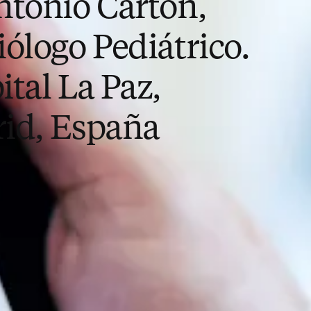
ntonio Cartón,
ólogo Pediátrico.
tal La Paz,
id, España