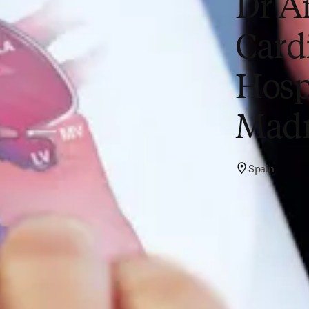
Dr A
Cardi
Hospi
Madr
Spain