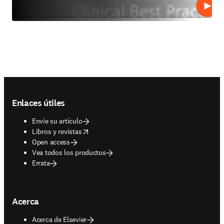
Repro
Footer navigation
Enlaces útiles
Envíe su artículo
opens in new tab/window
Libros y revistas
Open access
Vea todos los productos
Errata
Acerca
Acerca de Elsevier