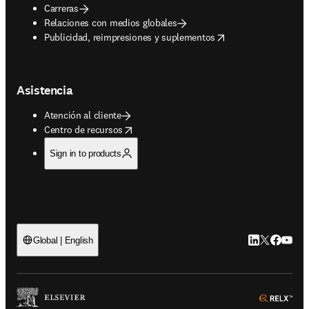
Carreras
Relaciones con medios globales
opens in new tab/window
Publicidad, reimpresiones y suplementos
Asistencia
Atención al cliente
opens in new tab/window
Centro de recursos
Sign in to products
LinkedIn se ab
Twitter se 
Facebook
YouTub
Global | English
ope