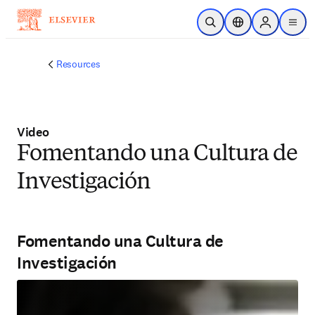
Saltar al contenido principal
Abrir búsqueda
Selector de ubicac
Sign in to p
menu
Resources
Video
Fomentando una Cultura de
Investigación
Fomentando una Cultura de
Investigación