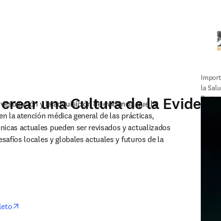
Import
la Salu
 crear una Cultura de la Evidenc
Poster
nvestigación y la adquisición de evidencia que la 
en la atención médica general de las prácticas, 
icas actuales pueden ser revisados y actualizados 
esafíos locales y globales actuales y futuros de la 
opens in new tab/window
leto