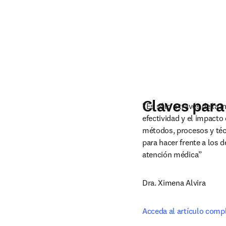
Claves para
“Es sólo a través de la i
efectividad y el impacto 
métodos, procesos y técn
para hacer frente a los d
atención médica”
Dra. Ximena Alvira
Acceda al artículo comp