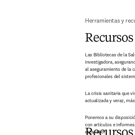
Herramientas y recu
Recursos 
Las Bibliotecas de la Sa
investigadora, asegurand
al aseguramiento de la c
profesionales del sistem
La crisis sanitaria que v
actualizada y veraz, más
Ponemos a su disposición
con artículos e informes
Recursos 
esta labor.