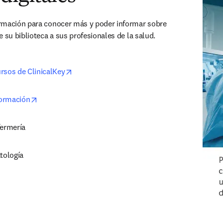
rmación para conocer más y poder informar sobre 
 su biblioteca a sus profesionales de la salud.
opens in new tab/window
rsos de ClinicalKey
opens in new tab/window
ormación
fermería
tología