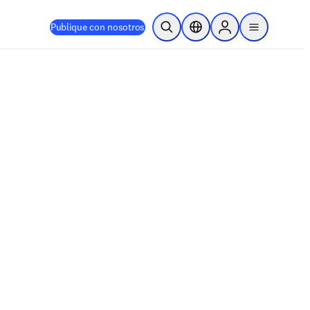
Publique con nosotros
Abrir búsqueda
Selector de ubicación
Sign in to products
menu