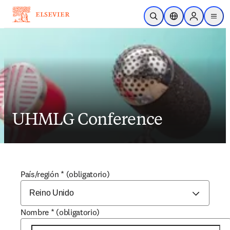
Saltar al contenido principal
Abrir búsqueda
Selector de ubicac
Sign in to p
menu
UHMLG Conference
País/región
*
(obligatorio)
Nombre
*
(obligatorio)