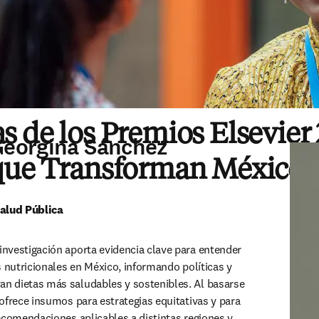
 de los Premios Elsevier 
Georgina Sánchez
que Transforman México
Salud Pública
 investigación aporta evidencia clave para entender 
s nutricionales en México, informando políticas y 
 dietas más saludables y sostenibles. Al basarse 
ofrece insumos para estrategias equitativas y para 
ecomendaciones aplicables a distintas regiones y 