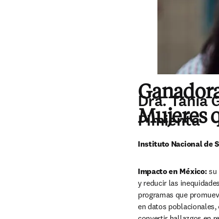
Ganadoras
Dra. Tania 
Mujeres 
Pimienta
Instituto Nacional de 
Impacto en México:
 su
y reducir las inequidade
programas que promuevan
en datos poblacionales, 
convertir hallazgos en r