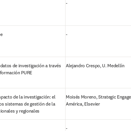
-
ee
-
datos de investigación a través 
Alejandro Crespo, U. Medellín 
nformación PURE  
acto de la investigación: el 
Moisés Moreno, Strategic Engag
los sistemas de gestión de la 
América, Elsevier 
ionales y regionales
-