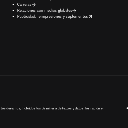
Carreras
Relaciones con medios globales
opens in new tab/window
Publicidad, reimpresiones y suplementos
los derechos, incluidos los de minería de textos y datos, formación en