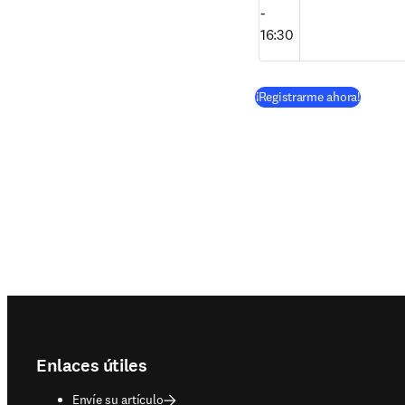
- 
16:30
(
se abre
¡Registrarme ahora!
Footer navigation
Enlaces útiles
Envíe su artículo