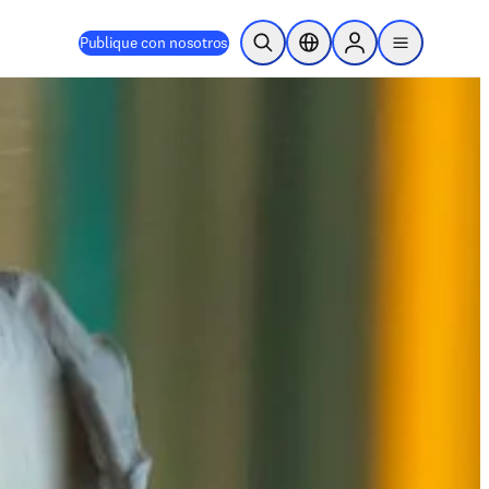
Publique con nosotros
Abrir búsqueda
Selector de ubicación
Sign in to products
menu