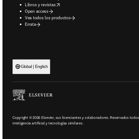
opens in new tab/window
Libros y revistas
Open access
Vea todos los productos
Errata
Global | English
Copyright © 2026 Elsevier, sus licenciantes y colaboradores. Reservados todos 
inteligencia artificial y tecnologías similares.