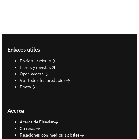
Footer navigation
Enlaces útiles
Envíe su artículo
opens in new tab/window
Libros y revistas
Open access
Vea todos los productos
Errata
Acerca
Acerca de Elsevier
Carreras
Relaciones con medios globales