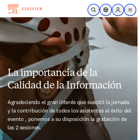
Saltar al contenido principal
Abrir búsqueda
Selector de ubicac
Sign in to p
menu
La importancia de la
Calidad de la Información
Agradeciendo el gran interés que suscitó la jornada 
y la contribución de todos los asistentes al éxito del 
evento , ponemos a su disposición la grabación de 
las 2 sesiones.
