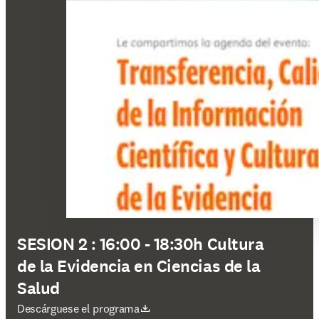
SESION 2 : 16:00 - 18:30h Cultura
de la Evidencia en Ciencias de la
Salud
se abre en una nueva pestaña/ventana
Descárguese el programa