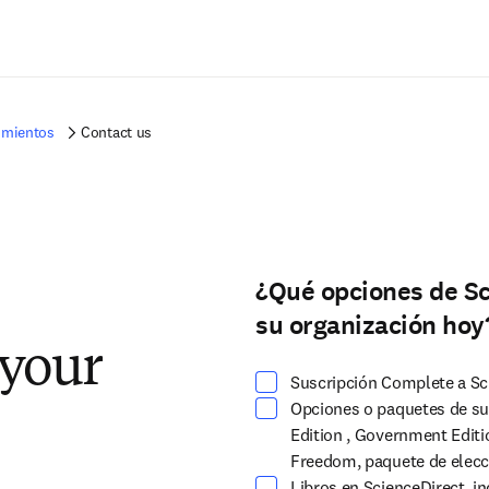
Saltar al contenido principal
imientos
Contact us
¿Qué opciones de Sc
Seleccione al menos una opción
su organización hoy
 your
Suscripción Complete a Sc
Opciones o paquetes de sus
Edition , Government Editi
Freedom, paquete de elecció
Libros en ScienceDirect, in