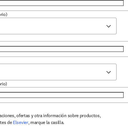
rio)
rio)
zaciones, ofertas y otra información sobre productos,
opens in new tab/window
ntes de
Elsevier
, marque la casilla.