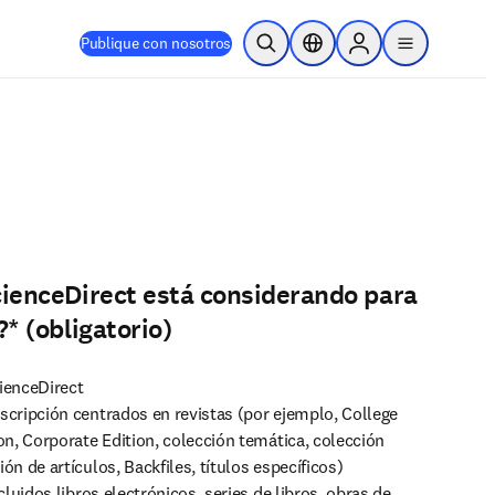
Publique con nosotros
Abrir búsqueda
Selector de ubicación
Sign in to products
menu
ienceDirect está considerando para
?
*
(obligatorio)
ienceDirect
cripción centrados en revistas (por ejemplo, College
on, Corporate Edition, colección temática, colección
n de artículos, Backfiles, títulos específicos)
cluidos libros electrónicos, series de libros, obras de