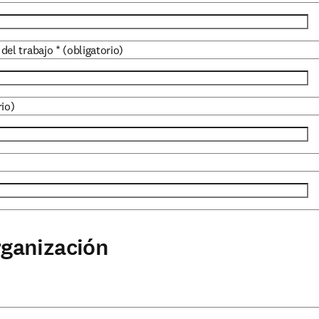
 del trabajo
*
(obligatorio)
rio)
rganización