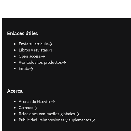
Footer navigation
Enlaces útiles
Envíe su artículo
opens in new tab/window
Libros y revistas
Open access
Vea todos los productos
Errata
Acerca
Acerca de Elsevier
Carreras
Relaciones con medios globales
opens in new tab/window
Publicidad, reimpresiones y suplementos