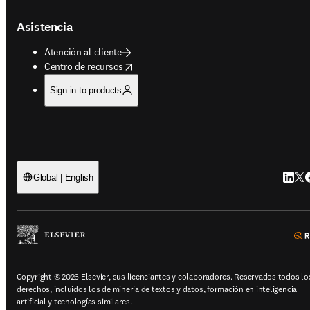
Asistencia
Atención al cliente
opens in new tab/window
Centro de recursos
Sign in to products
Linked
Twi
F
Global | English
Copyright © 2026 Elsevier, sus licenciantes y colaboradores. Reservados todos lo
derechos, incluidos los de minería de textos y datos, formación en inteligencia
artificial y tecnologías similares.