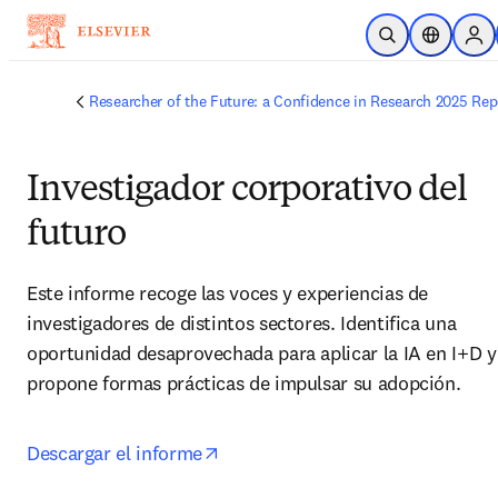
Saltar al contenido principal
Abrir búsqueda
Selector d
Sign
Researcher of the Future: a Confidence in Research 2025 Rep
Investigador corporativo del
futuro
Este informe recoge las voces y experiencias de 
investigadores de distintos sectores. Identifica una 
oportunidad desaprovechada para aplicar la IA en I+D y 
propone formas prácticas de impulsar su adopción.
opens in new tab/window
Descargar el informe