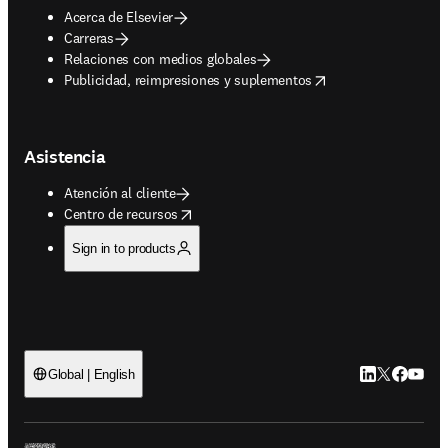
Acerca de Elsevier
Carreras
Relaciones con medios globales
opens in new tab/window
Publicidad, reimpresiones y suplementos
Asistencia
Atención al cliente
opens in new tab/window
Centro de recursos
Sign in to products
LinkedIn se ab
Twitter se 
Facebook
YouTub
Global | English