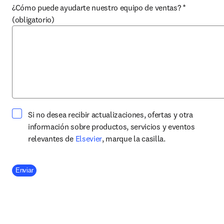
¿Cómo puede ayudarte nuestro equipo de ventas?
*
(obligatorio)
Si no desea recibir actualizaciones, ofertas y otra
información sobre productos, servicios y eventos
opens in new tab/window
relevantes de
Elsevier
, marque la casilla.
Company Division
Enviar