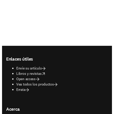
Footer navigation
Enlaces útiles
Envíe su artículo
opens in new tab/window
Libros y revistas
Open access
Vea todos los productos
Errata
Acerca