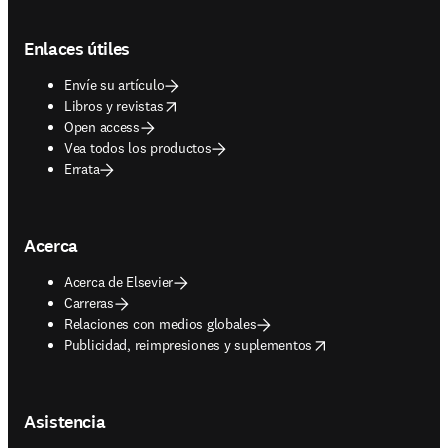
Footer navigation
Enlaces útiles
Envíe su artículo
opens in new tab/window
Libros y revistas
Open access
Vea todos los productos
Errata
Acerca
Acerca de Elsevier
Carreras
Relaciones con medios globales
opens in new tab/window
Publicidad, reimpresiones y suplementos
Asistencia