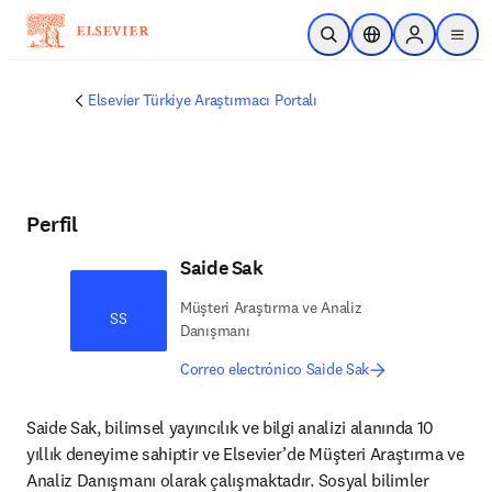
Saltar al contenido principal
Abrir búsqueda
Selector de ubicac
Sign in to p
menu
Elsevier Türkiye Araştırmacı Portalı
Perfil
Saide Sak
Müşteri Araştırma ve Analiz
SS
Danışmanı
Correo electrónico Saide Sak
Saide Sak, bilimsel yayıncılık ve bilgi analizi alanında 10 
yıllık deneyime sahiptir ve Elsevier’de Müşteri Araştırma ve 
Analiz Danışmanı olarak çalışmaktadır. Sosyal bilimler 