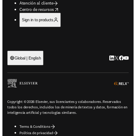
Atención al cliente
opens in new tab/window
Centro de recursos
Sign in to products
LinkedIn se ab
Twitter se 
Facebook
YouTub
Global | English
ope
Copyright © 2026 Elsevier, sus licenciantes y colaboradores. Reservados
todos los derechos, incluidos los de minería de textos y datos, formación en
inteligencia artificial y tecnologías similares.
Terms & Conditions
Política de privacidad