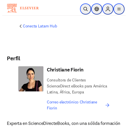
Saltar al contenido principal
Abrir búsqueda
Selector de ubicac
Sign in to p
menu
Conecta Latam Hub
Perfil
Christiane Fiorin
Consultora de Clientes
ScienceDirect eBooks para América
Latina, África, Europa
Correo electrónico Christiane
Fiorin
Experta en ScienceDirecteBooks, con una sólida formación 