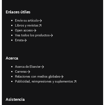
Footer navigation
Enlaces útiles
Envíe su artículo
opens in new tab/window
Libros y revistas
Open access
Vea todos los productos
Errata
Acerca
Acerca de Elsevier
Carreras
Relaciones con medios globales
opens in new tab/window
Publicidad, reimpresiones y suplementos
Asistencia