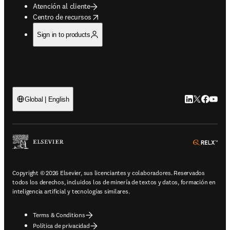
Atención al cliente
opens in new tab/window
Centro de recursos
Sign in to products
LinkedIn se ab
Twitter se 
Facebook
YouTub
Global | English
ope
Copyright © 2026 Elsevier, sus licenciantes y colaboradores. Reservados
todos los derechos, incluidos los de minería de textos y datos, formación en
inteligencia artificial y tecnologías similares.
Terms & Conditions
Política de privacidad