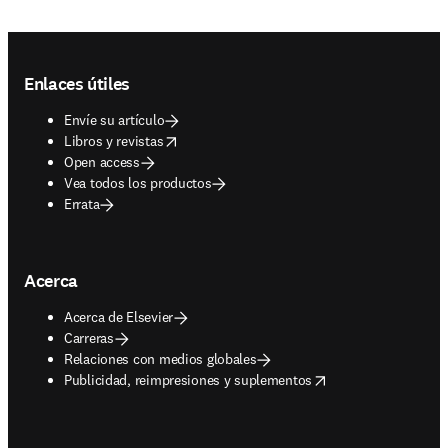
Footer navigation
Enlaces útiles
Envíe su artículo
opens in new tab/window
Libros y revistas
Open access
Vea todos los productos
Errata
Acerca
Acerca de Elsevier
Carreras
Relaciones con medios globales
opens in new tab/window
Publicidad, reimpresiones y suplementos