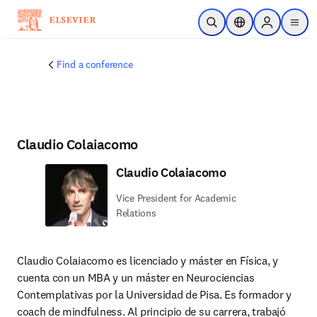
Saltar al contenido principal
Abrir búsqueda
Selector de ubicac
Sign in to p
menu
Find a conference
Claudio Colaiacomo
Claudio Colaiacomo
Vice President for Academic
Relations
Claudio Colaiacomo es licenciado y máster en Física, y 
cuenta con un MBA y un máster en Neurociencias 
Contemplativas por la Universidad de Pisa. Es formador y 
coach de mindfulness. Al principio de su carrera, trabajó 