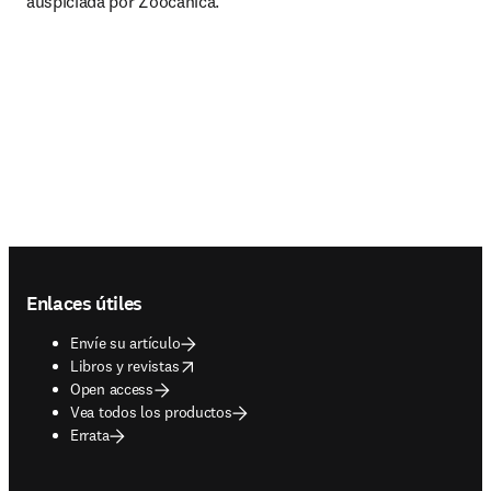
auspiciada por Zoocánica.
Footer navigation
Enlaces útiles
Envíe su artículo
opens in new tab/window
Libros y revistas
Open access
Vea todos los productos
Errata