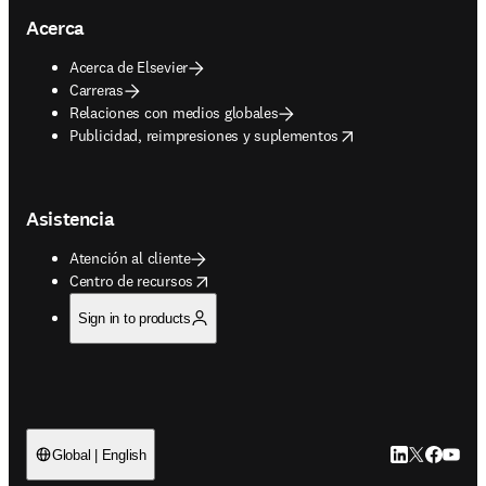
Acerca
Acerca de Elsevier
Carreras
Relaciones con medios globales
opens in new tab/window
Publicidad, reimpresiones y suplementos
Asistencia
Atención al cliente
opens in new tab/window
Centro de recursos
Sign in to products
LinkedIn se ab
Twitter se 
Facebook
YouTub
Global | English