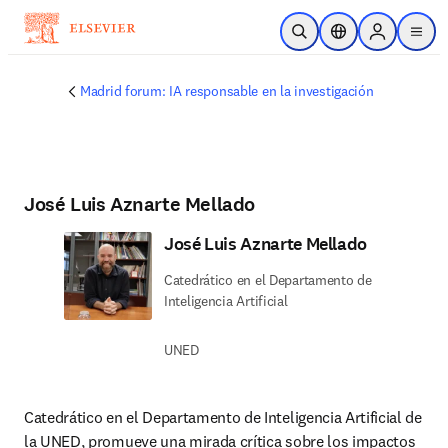
Saltar al contenido principal
Abrir búsqueda
Selector de ubicac
Sign in to p
menu
Madrid forum: IA responsable en la investigación
José Luis Aznarte Mellado
José Luis Aznarte Mellado
Catedrático en el Departamento de
Inteligencia Artificial
UNED
Catedrático en el Departamento de Inteligencia Artificial de 
la UNED, promueve una mirada crítica sobre los impactos 