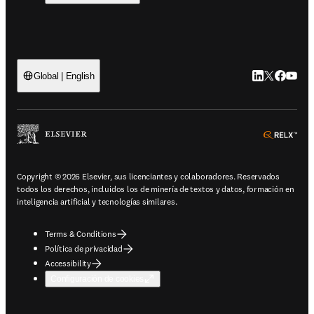
LinkedIn se ab
Twitter se 
Facebook
YouTub
Global | English
ope
Copyright © 2026 Elsevier, sus licenciantes y colaboradores. Reservados
todos los derechos, incluidos los de minería de textos y datos, formación en
inteligencia artificial y tecnologías similares.
Terms & Conditions
Política de privacidad
Accessibility
Configuración de cookies