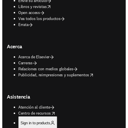
Envíe su artículo
opens in new tab/window
Libros y revistas
Open access
Vea todos los productos
Errata
Acerca
Acerca de Elsevier
Carreras
Relaciones con medios globales
opens in new tab/window
Publicidad, reimpresiones y suplementos
Asistencia
Atención al cliente
opens in new tab/window
Centro de recursos
Sign in to products