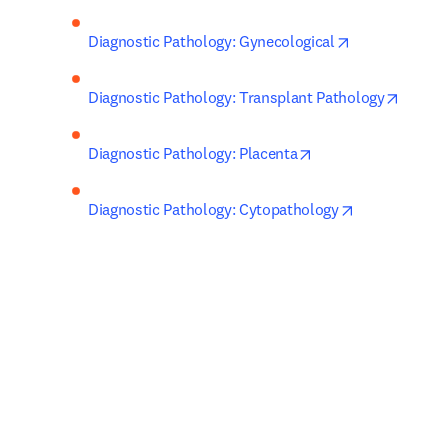
opens in new 
Diagnostic Pathology: Gynecological
opens 
Diagnostic Pathology: Transplant Pathology
opens in new tab/w
Diagnostic Pathology: Placenta
opens in new
Diagnostic Pathology: Cytopathology