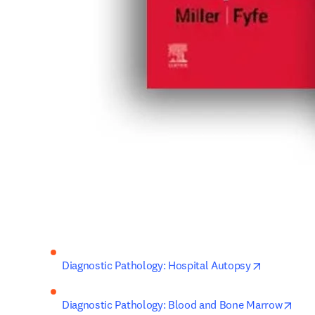
opens in n
Diagnostic Pathology: Hospital Autopsy
open
Diagnostic Pathology: Blood and Bone Marrow