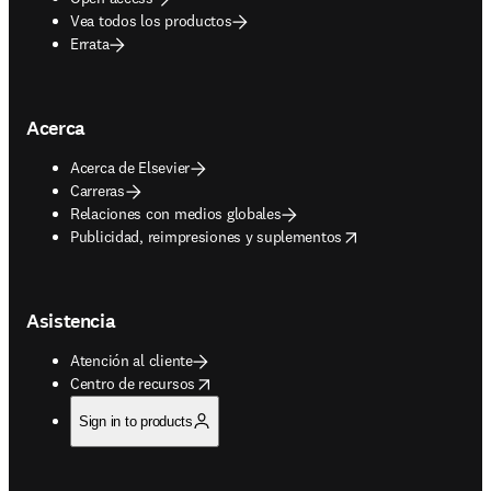
Vea todos los productos
Errata
Acerca
Acerca de Elsevier
Carreras
Relaciones con medios globales
opens in new tab/window
Publicidad, reimpresiones y suplementos
Asistencia
Atención al cliente
opens in new tab/window
Centro de recursos
Sign in to products