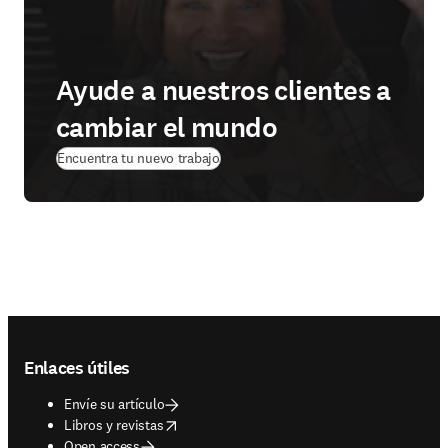
Ayude a nuestros clientes a
cambiar el mundo
(
se abre en una nueva pestaña/ventan
Encuentra tu nuevo trabajo
Footer navigation
Enlaces útiles
Envíe su artículo
opens in new tab/window
Libros y revistas
Open access