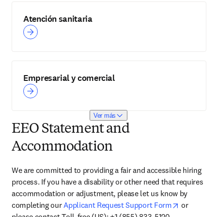
Atención sanitaria
Empresarial y comercial
Ver más
EEO Statement and
Accommodation
We are committed to providing a fair and accessible hiring 
process. If you have a disability or other need that requires 
accommodation or adjustment, please let us know by 
opens in n
completing our 
Applicant Request Support Form
 or 
please contact Toll-free (US): +1 (855) 833-5120 .