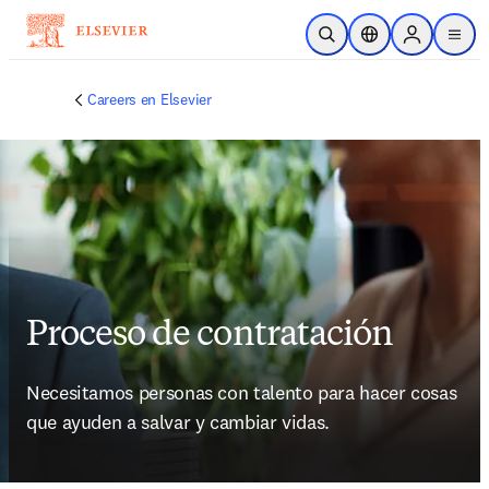
Saltar al contenido principal
Abrir búsqueda
Selector de ubicac
Sign in to p
menu
Careers en Elsevier
Proceso de contratación
Necesitamos personas con talento para hacer cosas 
que ayuden a salvar y cambiar vidas. 