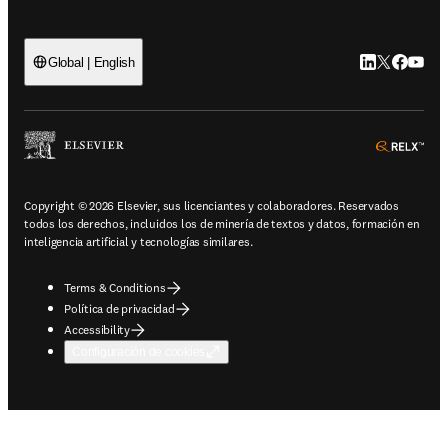
LinkedIn se ab
Twitter se 
Facebook
YouTub
Global | English
ope
Copyright © 2026 Elsevier, sus licenciantes y colaboradores. Reservados
todos los derechos, incluidos los de minería de textos y datos, formación en
inteligencia artificial y tecnologías similares.
Terms & Conditions
Política de privacidad
Accessibility
Configuración de cookies