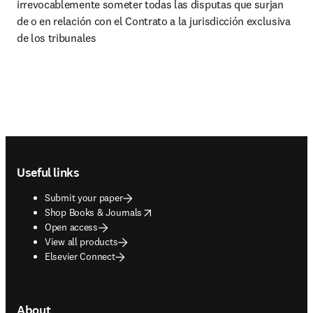
irrevocablemente someter todas las disputas que surjan 
de o en relación con el Contrato a la jurisdicción exclusiva 
de los tribunales 
Footer navigation
Useful links
Submit your paper
opens in new tab/window
Shop Books & Journals
Open access
View all products
Elsevier Connect
About