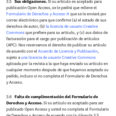
3.5	
Sus obligaciones.
 Si su artículo es aceptado para 
publicación Open Access, se le pedirá que rellene el 
opens in new tab/window
Formulario de Derechos y Acceso
 que se le enviará por 
correo electrónico para que confirme (a) el estado de sus 
derechos de autor, (b) 
la licencia de usuario Creative 
Commons
 que prefiere para su artículo, y (c) sus datos de 
facturación para el cargo por publicación de artículos 
(APC). Nos reservamos el derecho de publicar su artículo 
de acuerdo con el 
Acuerdo de Licencia y Publicación
, 
sujeto a 
una licencia de usuario Creative Commons
aplicada por la revista a la que haya enviado su artículo en 
cualquier momento después de que hayamos aceptado su 
pedido, incluso si no completa el Formulario de Derechos 
y Acceso. 
3.6	
Falta de cumplimentación del Formulario de 
Derechos y Acceso.
 Si su artículo es aceptado para ser 
publicado Open Access y usted no completa el Formulario 
de Derechos y Acceso de acuerdo con la cláusula 3.5 