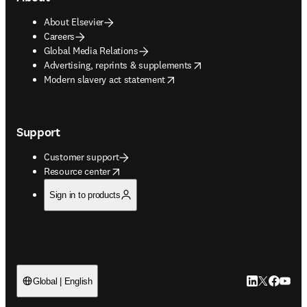
About Elsevier
Careers
Global Media Relations
opens in new tab/window
Advertising, reprints & supplements
opens in new tab/window
Modern slavery act statement
Support
Customer support
opens in new tab/window
Resource center
Sign in to products
LinkedIn open
Twitter ope
Facebook
YouTub
Global | English