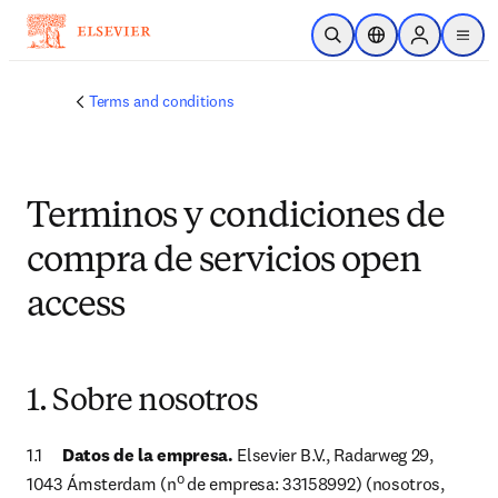
Skip to main content
Open Search
Location Selector
Sign in to p
menu
Terms and conditions
Terminos y condiciones de
compra de servicios open
access
1. Sobre nosotros
1.1	
Datos de la empresa.
 Elsevier B.V., Radarweg 29, 
o 
1043 Ámsterdam (n
de empresa: 33158992) (nosotros, 