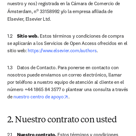
nuestro y nos) registrada en la Cámara de Comercio de 
o
Ámsterdam, n
 33158992 y/o la empresa afiliada de 
Elsevier, Elsevier Ltd.
1.2	
Sitio web.
 Estos términos y condiciones de compra 
se aplicarán a los Servicios de Open Access ofrecidos en el 
sitio web: 
https://www.elsevier.com/authors
. 
1.3	Datos de Contacto. Para ponerse en contacto con 
nosotros puede enviarnos un correo electrónico, llamar 
por teléfono a nuestro equipo de atención al cliente en el 
número +44 1865 84 3577 o plantear una consulta a través 
opens in new tab/window
de 
nuestro centro de apoyo
.
2. Nuestro contrato con usted
2.1	
Nuestro contrato.
 Estos términos y condiciones 