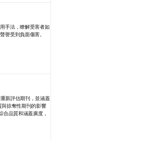
慣用手法，瞭解受害者如
聲譽受到負面傷害。

選和重新評估期刊，並涵蓋
劣質與掠奪性期刊的影響
的綜合品質和涵蓋廣度，