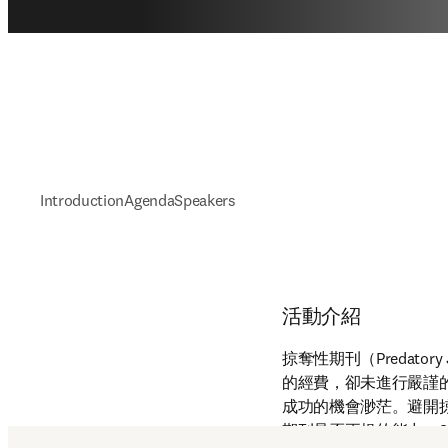
Introduction
Agenda
Speakers
活動介紹
掠奪性期刊（Predat
的經費，卻未進行嚴謹
成功的機會渺茫。避開
期刊是否正規的能力。S