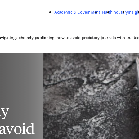
Skip to main content
Academic & Government
Health
Industry
Insigh
vigating scholarly publishing: how to avoid predatory journals with truste
ly
 avoid