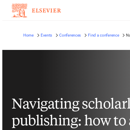
Home
Events
Conferences
Find a conference
Na
Navigating scholar
publishing: how to