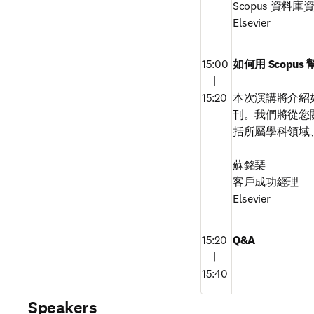
Scopus 資料庫
Elsevier
15:00

如何用 Scopu
　|

15:20
本次演講將介紹如
刊。我們將從您
括所屬學科領域
蘇銘琹
客戶成功經理

Elsevier
15:20

Q&A
　|

15:40
Speakers