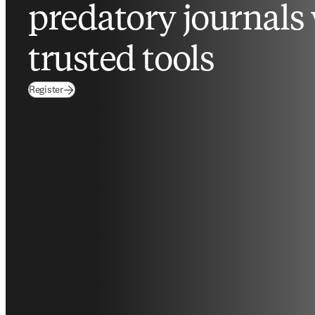
predatory journals
trusted tools
(
opens in new tab/window
)
Register