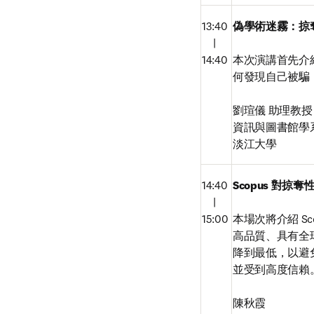
13:40

偽學術迷霧：掠
　|

14:40 
本次演講首先介
何發現自己被騙
劉瑄儀 助理教授

資訊與圖書館學系
淡江大學
14:40

Scopus 對掠
　|

15:00
本場次將介紹 S
高品質、具有全球
降到最低，以避免
並受到高度信賴。
陳秋霞
