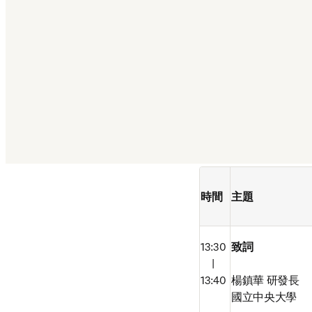
時間
主題
13:30

致詞
　|

13:40
楊鎮華 研發長

國立中央大學