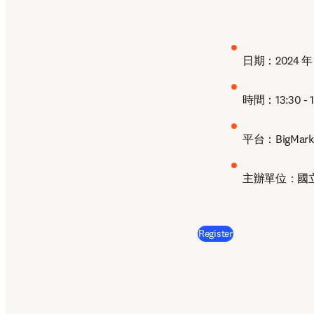
制，藉由獨立學科專家
Scopus 還能協助
日期：2024 年 
時間：13:30 - 1
平台：BigMark
主辦單位：國立中
(
opens in new tab
Register