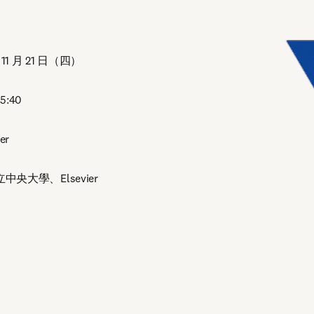
團隊的評估，確保收錄的都是優質期刊，幫助研究人員避免誤投掠
研究人員掌握期刊的發展動態與趨勢，找到適合且優質的投稿期刊。
11 月 21 日（四）
5:40
er
央大學、Elsevier
/window
)