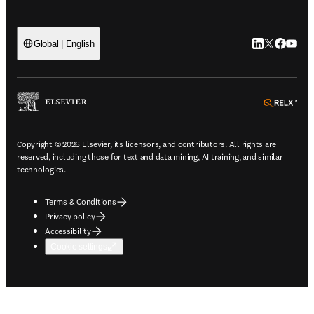
LinkedIn open
Twitter ope
Facebook
YouTub
Global | English
ope
Copyright © 2026 Elsevier, its licensors, and contributors. All rights are
reserved, including those for text and data mining, AI training, and similar
technologies.
Terms & Conditions
Privacy policy
Accessibility
Cookie settings