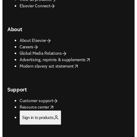
Elsevier Connect
About
About Elsevier
Careers
Global Media Relations
opens in new tab/window
Advertising, reprints & supplements
opens in new tab/window
Modern slavery act statement
Support
Customer support
opens in new tab/window
Resource center
Sign in to products