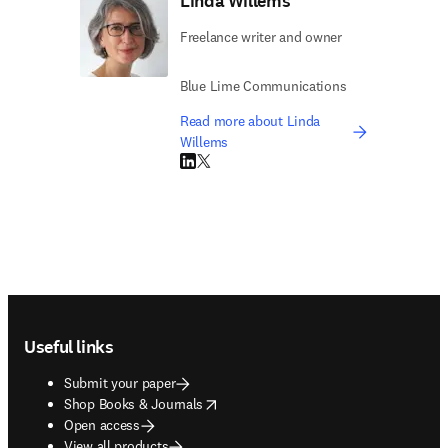
Linda Willems
Freelance writer and owner
Blue Lime Communications
Read more about Linda
Willems
LinkedIn opens in new tab/window
Twitter opens in new tab/window
Footer navigation
Useful links
Submit your paper
opens in new tab/window
Shop Books & Journals
Open access
View all products