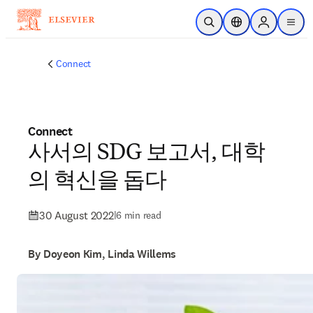
Skip to main content
Open Search
Location Selector
Sign in to p
menu
Connect
Connect
사서의 SDG 보고서, 대학
의 혁신을 돕다
30 August 2022
|
6 min read
By Doyeon Kim, Linda Willems