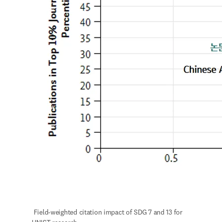
 Field-weighted citation impact of SDG 7 and 13 for 