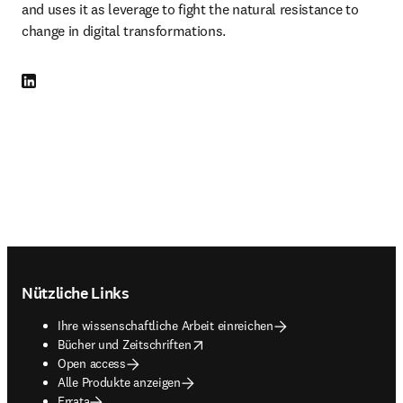
and uses it as leverage to fight the natural resistance to 
change in digital transformations.
LinkedIn Wird in neuem Tab/Fenster geöffnet
Footer navigation
Nützliche Links
Ihre wissenschaftliche Arbeit einreichen
opens in new tab/window
Bücher und Zeitschriften
Open access
Alle Produkte anzeigen
Errata