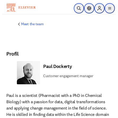
Zum Hauptinhalt wechseln
Suche öffnen
Standortauswahl
Sign in to p
menu
Meet the team
Profil
Paul Dockerty
Customer engagement manager
Paul is a scientist (Pharmacist with a PhD in Chemical 
Biology) with a passion for data, digital transformations 
and applying change management in the field of science. 
He is skilled in finding data within the Life Science domain 