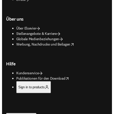
Über uns
Über Elsevier
Stellenangebote & Karriere
Globale Medienbeziehungen
opens in new tab/window
Werbung, Nachdrucke und Beilagen
Hilfe
Kundenservice
opens in new tab/window
Publikationen für den Download
Sign in to products