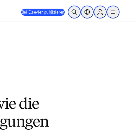
Bei Elsevier publizieren
Suche öffnen
Standortauswahl
Sign in to products
menu
ie die
ngungen