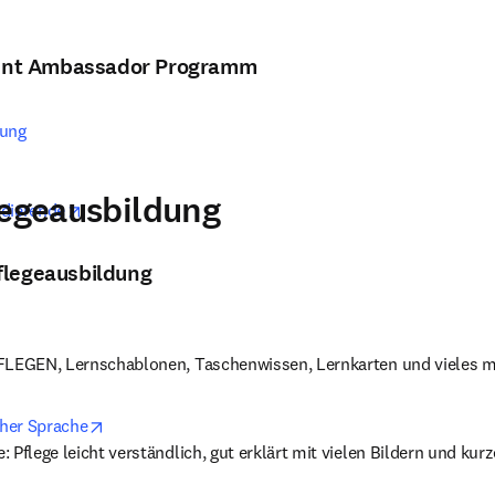
dent Ambassador Programm
bung
legeausbildung
opens in new tab/window
udierende
flegeausbildung
pens in new tab/window
FLEGEN, Lernschablonen, Taschenwissen, Lernkarten und vieles 
opens in new tab/window
cher Sprache
 Pflege leicht verständlich, gut erklärt mit vielen Bildern und kur