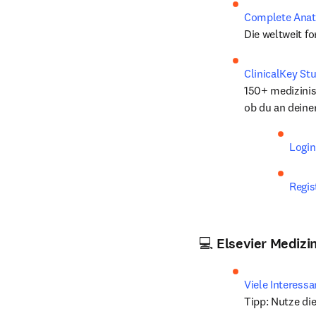
Complete Anat
Die weltweit f
ClinicalKey St
150+ medizinisc
ob du an deine
Login
Regis
💻
Elsevier Medizi
Viele Interess
Tipp: Nutze d