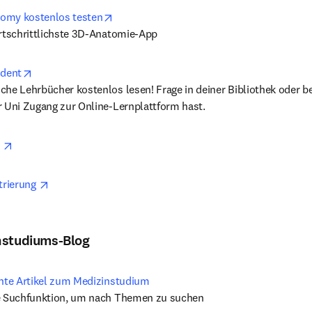
opens in new tab/window
omy kostenlos testen
ortschrittlichste 3D-Anatomie-App
opens in new tab/window
udent
he Lehrbücher kostenlos lesen! Frage in deiner Bibliothek oder be
r Uni Zugang zur Online-Lernplattform hast. 
opens in new tab/window
 
opens in new tab/window
trierung 
nstudiums-Blog
ante Artikel zum Medizinstudium
ie Suchfunktion, um nach Themen zu suchen