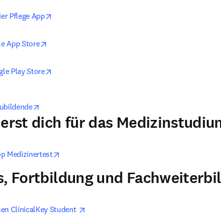
opens in new tab/window
ier Pflege App
opens in new tab/window
e App Store
opens in new tab/window
le Play Store
opens in new tab/window
zubildende
ierst dich für das Medizinstudiu
opens in new tab/window
op Medizinertest
s, Fortbildung und Fachweiterbi
opens in new tab/window
en ClinicalKey Student 