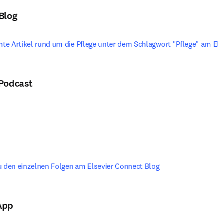
-Blog
ante Artikel rund um die Pflege unter dem Schlagwort "Pflege" am E
 Podcast
ns in new tab/window
 in new tab/window
u den einzelnen Folgen am Elsevier Connect Blog
App