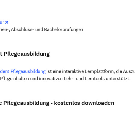
ens in new tab/window
opens in new tab/window
ur
chen-, Abschluss- und Bachelorprüfungen
t Pflegeausbildung
udent Pflegeausbildung
 ist eine interaktive Lernplattform, die Aus
Pflegeinhalten und innovativen Lehr- und Lerntools unterstützt.
ie Pflegeausbildung - kostenlos downloaden