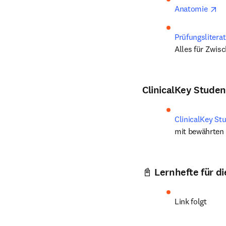
op
Anatomie 
Prüfungsliterat
Alles für Zwis
ClinicalKey Studen
ClinicalKey St
mit bewährten 
📓
Lernhefte für d
Link folgt 