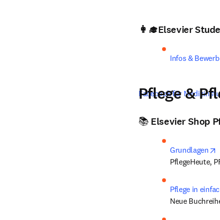
👩‍🎓Elsevier Stu
Infos & Bewer
Pflege & Pf
Facebook für Medizinst
📚 Elsevier Shop P
o
Grundlagen
PflegeHeute, P
Pflege in einfa
Neue Buchreihe: