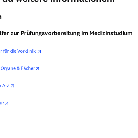
m
lfer zur Prüfungsvorbereitung im Medizinstudium
opens in new tab/window
 für die Vorklinik 
opens in new tab/window
 Organe & Fächer
opens in new tab/window
n A-Z
opens in new tab/window
ur