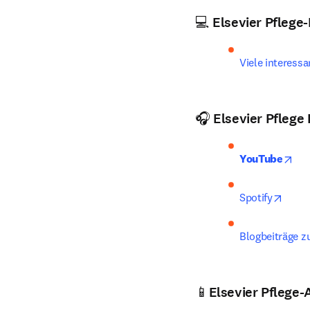
💻
Elsevier Pflege
Viele interess
🎧
Elsevier Pflege
ope
YouTube
opens
Spotify
Blogbeiträge z
📱Elsevier Pflege-