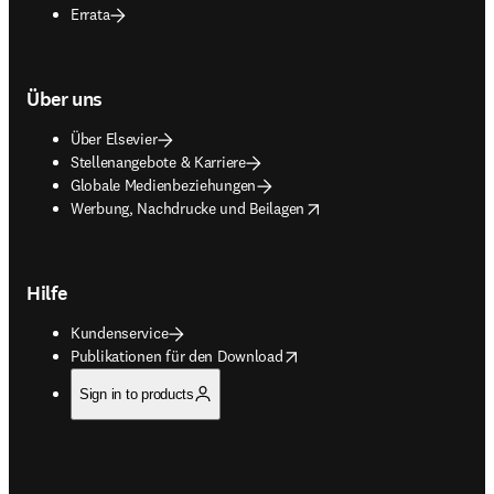
Errata
Über uns
Über Elsevier
Stellenangebote & Karriere
Globale Medienbeziehungen
opens in new tab/window
Werbung, Nachdrucke und Beilagen
Hilfe
Kundenservice
opens in new tab/window
Publikationen für den Download
Sign in to products