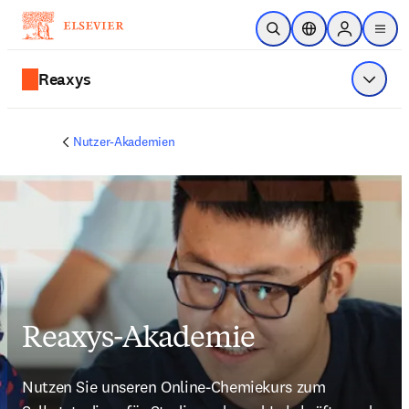
Zum Hauptinhalt wechseln
Suche öffnen
Standortauswahl
Sign in to p
menu
Reaxys
Menü a
Nutzer-Akademien
Reaxys-Akademie
Nutzen Sie unseren Online-Chemiekurs zum 