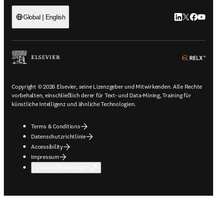
LinkedIn Wird 
Twitter Wir
Facebook
YouTub
Global | English
ope
Copyright © 2026 Elsevier, seine Lizenzgeber und Mitwirkenden. Alle Rechte
vorbehalten, einschließlich derer für Text- und Data-Mining, Training für
künstliche Intelligenz und ähnliche Technologien.
Terms & Conditions
Datenschutzrichtlinie
Accessibility
Impressum
Cookie-Einstellungen