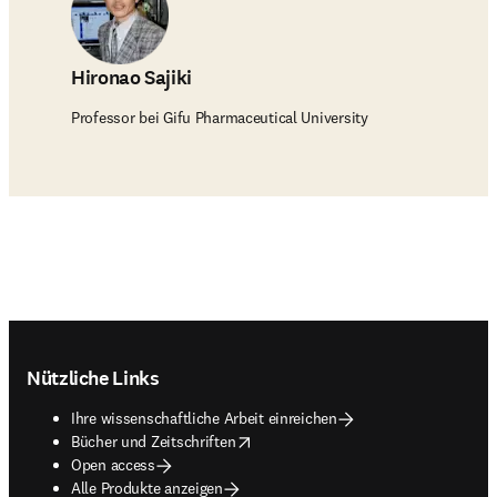
Hironao Sajiki
Professor bei Gifu Pharmaceutical University
Footer navigation
Nützliche Links
Ihre wissenschaftliche Arbeit einreichen
opens in new tab/window
Bücher und Zeitschriften
Open access
Alle Produkte anzeigen