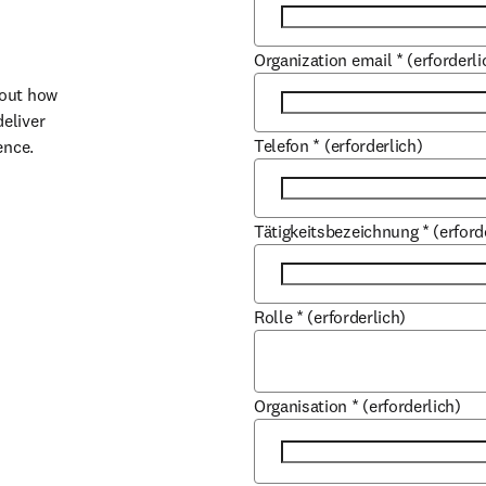
Organization email
*
(erforderli
out how 
liver 
Telefon
*
(erforderlich)
ence.
Tätigkeitsbezeichnung
*
(erford
Rolle
*
(erforderlich)
Organisation
*
(erforderlich)