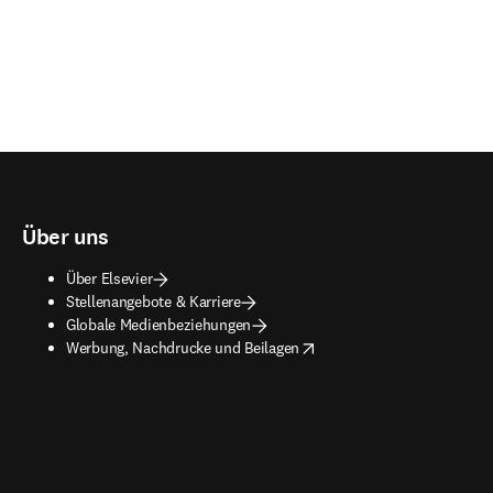
Über uns
Über Elsevier
Stellenangebote & Karriere
Globale Medienbeziehungen
opens in new tab/window
Werbung, Nachdrucke und Beilagen