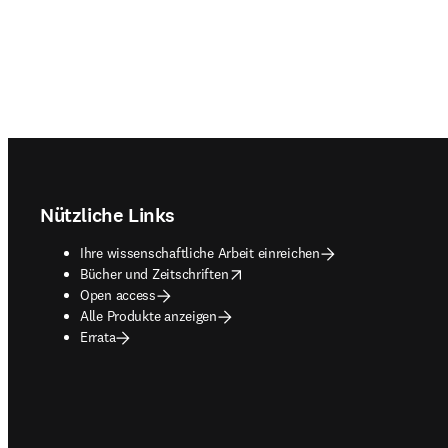
Footer navigation
Nützliche Links
Ihre wissenschaftliche Arbeit einreichen
opens in new tab/window
Bücher und Zeitschriften
Open access
Alle Produkte anzeigen
Errata