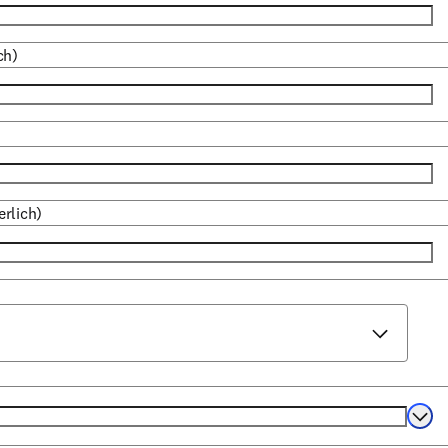
ch)
erlich)
Selec