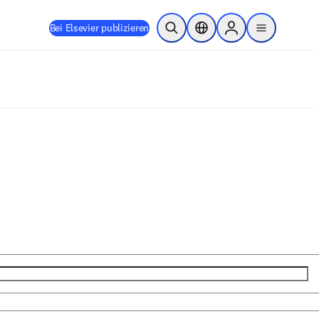
Bei Elsevier publizieren
Suche öffnen
Standortauswahl
Sign in to products
menu