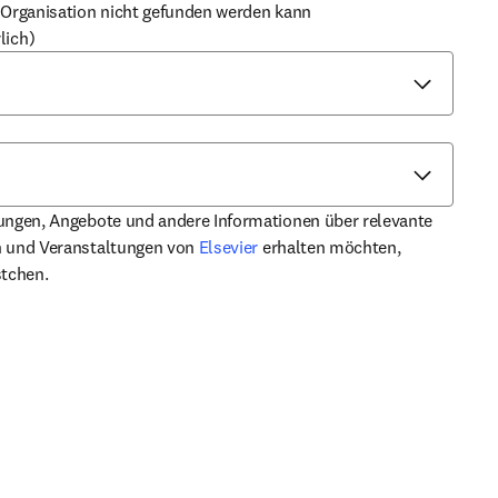
 Organisation nicht gefunden werden kann
lich)
rungen, Angebote und andere Informationen über relevante
opens in new tab/window
n und Veranstaltungen von
Elsevier
erhalten möchten,
stchen.