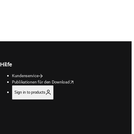
Hilfe
Kundenservice
opens in new tab/window
Publikationen für den Download
Sign in to products