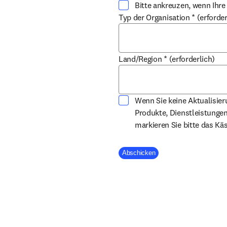
Bitte ankreuzen, wenn Ihre
Typ der Organisation
*
(erforder
Land/Region
*
(erforderlich)
Wenn Sie keine Aktualisie
Produkte, Dienstleistunge
markieren Sie bitte das Kä
Company Division
Abschicken