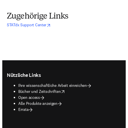
Zugehörige Links
opens in new tab/window
Wird in neuem Tab/Fenster geöffnet
STATdx Support Center
Footer navigation
Nützliche Links
Ihre wissenschaftliche Arbeit einreichen
opens in new tab/window
Bücher und Zeitschriften
Open access
Alle Produkte anzeigen
Errata