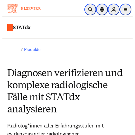
Zum Hauptinhalt wechseln
Suche öffnen
Standortauswahl
Sign in to p
menu
STATdx
Produkte
Diagnosen verifizieren und
komplexe radiologische
Fälle mit STATdx
analysieren
Radiolog*innen aller Erfahrungsstufen mit
evidenzbasierter radiologischer