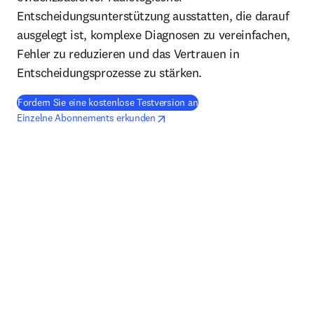
Entscheidungsunterstützung ausstatten, die darauf
ausgelegt ist, komplexe Diagnosen zu vereinfachen,
Fehler zu reduzieren und das Vertrauen in
Entscheidungsprozesse zu stärken.
Fordern Sie eine kostenlose Testversion an
opens in new tab/window
Wird in neuem Tab/Fenster geöffnet
Einzelne Abonnements erkunden