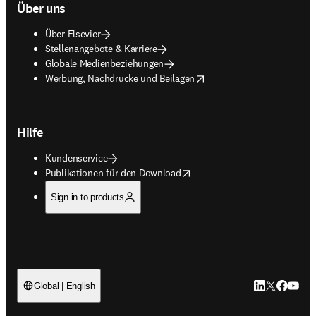
Über uns
Über Elsevier
Stellenangebote & Karriere
Globale Medienbeziehungen
opens in new tab/window
Werbung, Nachdrucke und Beilagen
Hilfe
Kundenservice
opens in new tab/window
Publikationen für den Download
Sign in to products
LinkedIn Wird 
Twitter Wir
Facebook
YouTub
Global | English