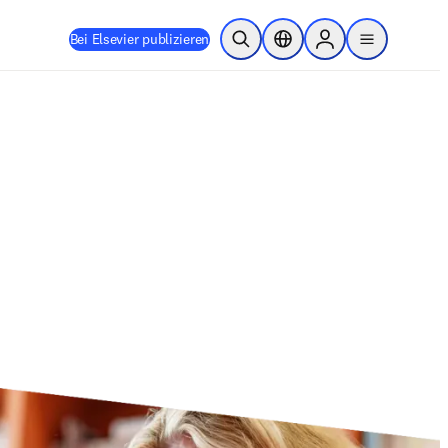
Bei Elsevier publizieren
Suche öffnen
Standortauswahl
Sign in to products
menu