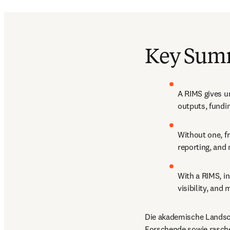
Key Sum
A RIMS gives un
outputs, fundin
Without one, f
reporting, and
With a RIMS, i
visibility, and
Die akademische Landsch
Forschende sowie rasche