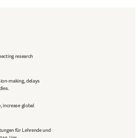
necting research 
ion-making, delays 
ies. 
 increase global 
tungen für Lehrende und 
tag. Um 