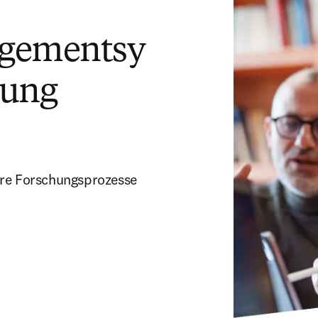
agementsy
hung
hre Forschungsprozesse 