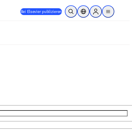
Bei Elsevier publizieren
Suche öffnen
Standortauswahl
Sign in to products
menu