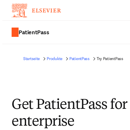
PatientPass
Startseite
Produkte
PatientPass
Try PatientPass
Get PatientPass for
enterprise