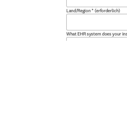
Land/Region
*
(erforderlich)
What EHR system does your ins
Wenn Sie keine Aktualisie
Produkte, Dienstleistunge
markieren Sie bitte das Kä
Company Division
Abschicken