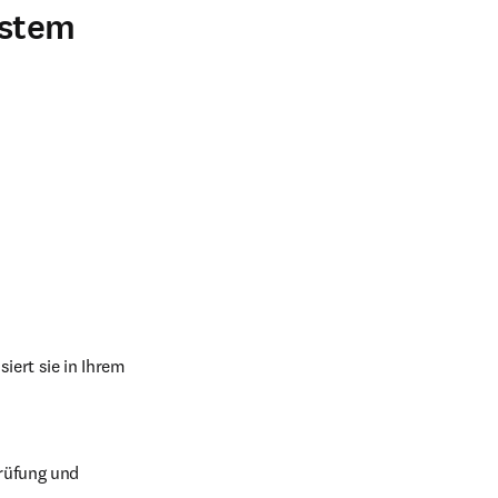
ystem
iert sie in Ihrem 
rüfung und 