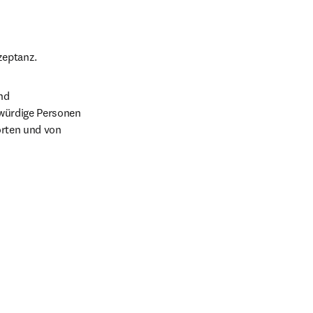
zeptanz. 
d 
würdige Personen 
rten und von 