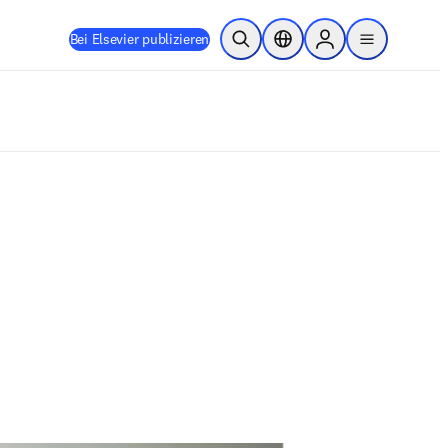
Bei Elsevier publizieren
Suche öffnen
Standortauswahl
Sign in to products
menu