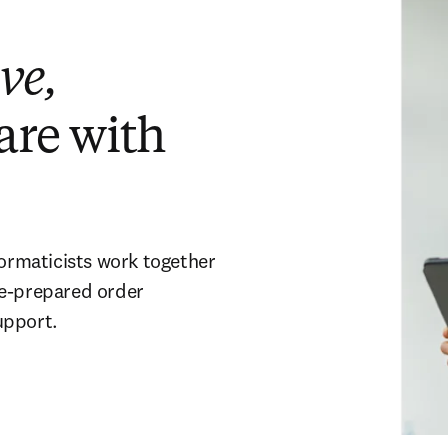
ve,
are with
formaticists work together
re-prepared order
upport.