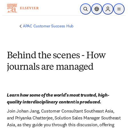
Zum Hauptinhalt wechseln
Suche öffnen
Standortauswahl
Sign in to p
menu
APAC Customer Success Hub
Behind the scenes - How
journals are managed
Learn how some of the world's most trusted, high-
quality interdisciplinary content is produced.
Join Johan Jang, Customer Consultant Southeast Asia, 
and Priyanka Chatterjee, Solution Sales Manager Southeast 
Asia, as they guide you through this discussion, offering 