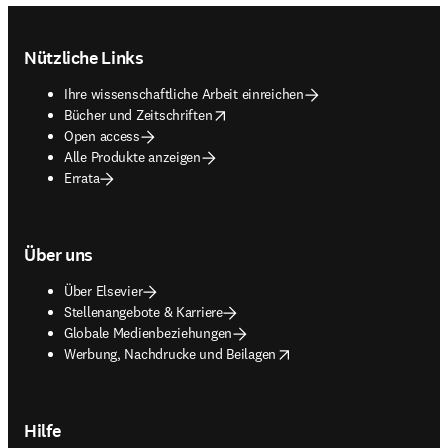
Footer navigation
Nützliche Links
Ihre wissenschaftliche Arbeit einreichen
opens in new tab/window
Bücher und Zeitschriften
Open access
Alle Produkte anzeigen
Errata
Über uns
Über Elsevier
Stellenangebote & Karriere
Globale Medienbeziehungen
opens in new tab/window
Werbung, Nachdrucke und Beilagen
Hilfe