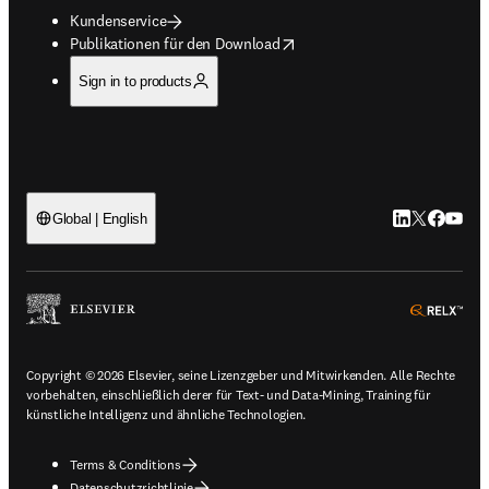
Kundenservice
opens in new tab/window
Publikationen für den Download
Sign in to products
LinkedIn Wird 
Twitter Wir
Facebook
YouTub
Global | English
ope
Copyright © 2026 Elsevier, seine Lizenzgeber und Mitwirkenden. Alle Rechte
vorbehalten, einschließlich derer für Text- und Data-Mining, Training für
künstliche Intelligenz und ähnliche Technologien.
Terms & Conditions
Datenschutzrichtlinie