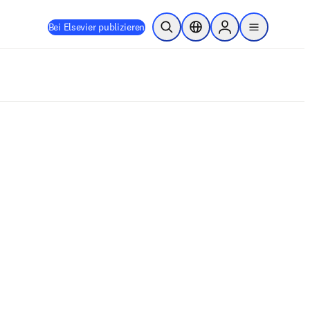
Bei Elsevier publizieren
Suche öffnen
Standortauswahl
Sign in to products
menu