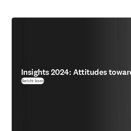
Insights 2024: Attitudes towar
(
Wird in neuem Tab/Fenster geöffnet
)
Bericht lesen