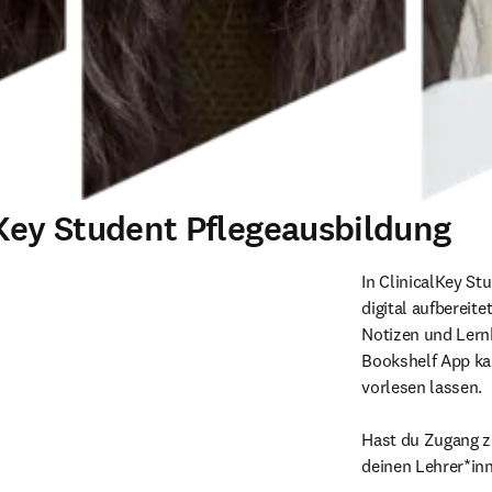
lKey Student Pflegeausbildung
In ClinicalKey St
digital aufbereit
Notizen und Lernk
Bookshelf App kan
vorlesen lassen.

Hast du Zugang zu
deinen Lehrer*inn