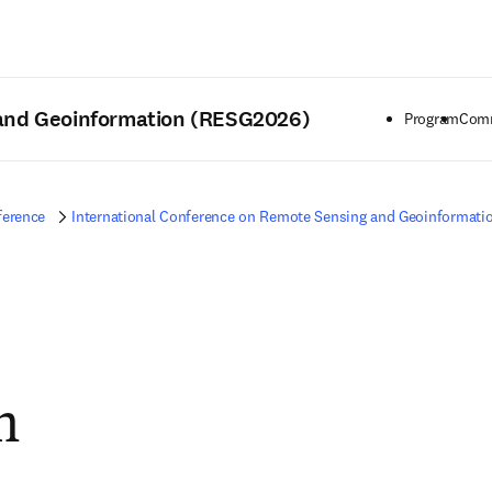
Zum Hauptinhalt wechseln
 and Geoinformation (RESG2026)
Program
Comm
ference
International Conference on Remote Sensing and Geoinformati
m