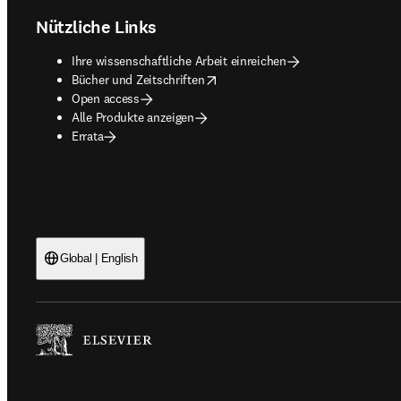
Nützliche Links
Ihre wissenschaftliche Arbeit einreichen
opens in new tab/window
Bücher und Zeitschriften
Open access
Alle Produkte anzeigen
Errata
Global | English