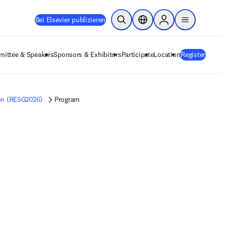
Bei Elsevier publizieren
Suche öffnen
Standortauswahl
Sign in to products
menu
ittee & Speakers
Sponsors & Exhibitors
Participate
Location
Register
on (RESG2026)
Program