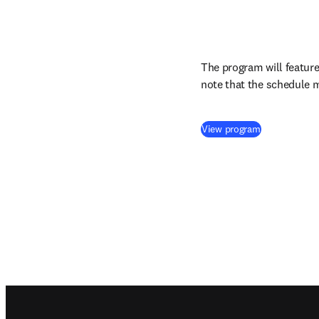
The program will feature
note that the schedule m
(
Wird in neue
View program
Footer navigation