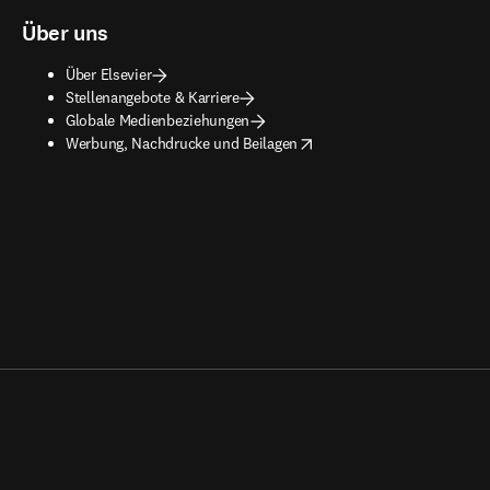
Über uns
Über Elsevier
Stellenangebote & Karriere
Globale Medienbeziehungen
opens in new tab/window
Werbung, Nachdrucke und Beilagen