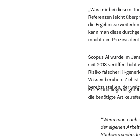
„Was mir bei diesem Tool
Referenzen leicht überp
die Ergebnisse weiterhin
kann man diese durchgeh
macht den Prozess deutl
Scopus AI wurde im Janu
seit 2013 veröffentlicht
Risiko falscher KI-gener
Wissen beruhen. Ziel is
bereitzustellen, der wel
Für Bruno liegt die größt
die benötigte Artikelrefer
Wenn man nach ei
der eigenen Arbeit
Stichwortsuche du