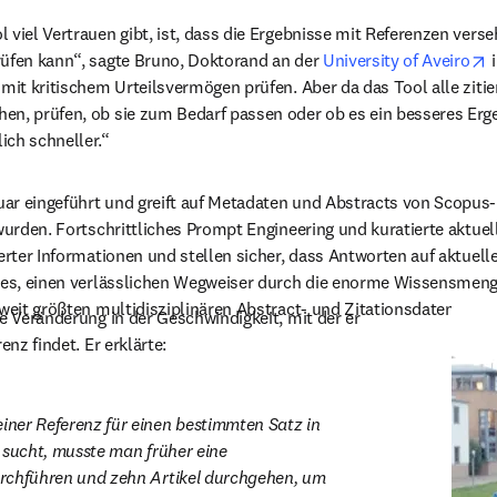
 viel Vertrauen gibt, ist, dass die Ergebnisse mit Referenzen verse
o
rüfen kann“, sagte Bruno, Doktorand an der 
University of Aveiro
 
 mit kritischem Urteilsvermögen prüfen. Aber da das Tool alle zitie
en, prüfen, ob sie zum Bedarf passen oder ob es ein besseres Erge
ich schneller.“
ar eingeführt und greift auf Metadaten und Abstracts von Scopus
 wurden. Fortschrittliches Prompt Engineering und kuratierte aktue
ierter Informationen und stellen sicher, dass Antworten auf aktuel
t es, einen verlässlichen Wegweiser durch die enorme Wissensmeng
tweit größten multidisziplinären Abstract- und Zitationsdatenbank.
e Veränderung in der Geschwindigkeit, mit der er 
enz findet. Er erklärte:
ner Referenz für einen bestimmten Satz in 
 sucht, musste man früher eine 
rchführen und zehn Artikel durchgehen, um 