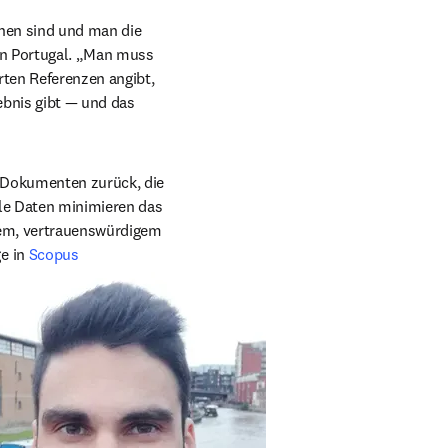
hen sind und man die 
pens in new tab/window
in Portugal. „Man muss 
rten Referenzen angibt, 
bnis gibt — und das 
-Dokumenten zurück, die 
lle Daten minimieren das 
lem, vertrauenswürdigem 
e in 
Scopus