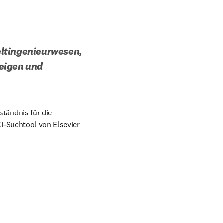
ltingenieurwesen, 
eigen und 
ndow
tändnis für die 
I-Suchtool von Elsevier 