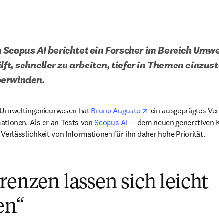
 Scopus AI berichtet ein Forscher im Bereich Umwe
lft, schneller zu arbeiten, tiefer in Themen einzust
berwinden.
opens in new tab/wi
 Umweltingenieurwesen hat 
Bruno Augusto
 ein ausgeprägtes Vers
tionen. Als er an Tests von 
Scopus AI
 — dem neuen generativen K
e Verlässlichkeit von Informationen für ihn daher hohe Priorität.
renzen lassen sich leicht
en“