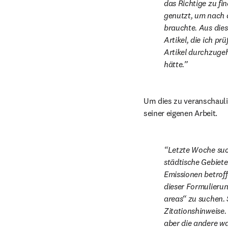
das Richtige zu fi
genutzt, um nach d
brauchte. Aus dies
Artikel, die ich pr
Artikel durchzugeh
hätte.
Um dies zu veranschaulic
seiner eigenen Arbeit.
Letzte Woche such
städtische Gebiet
Emissionen betroff
dieser Formulierung
areas“ zu suchen. S
Zitationshinweise.
aber die andere wa