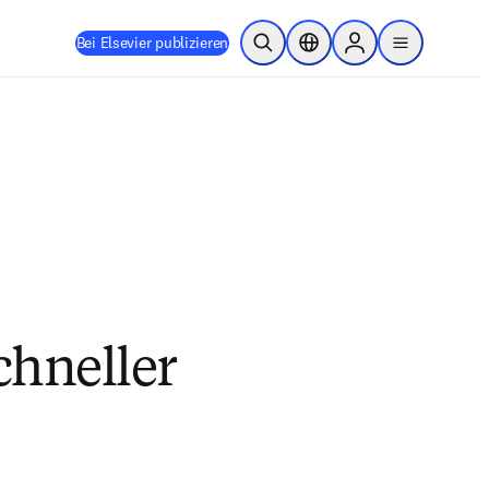
Bei Elsevier publizieren
Suche öffnen
Standortauswahl
Sign in to products
menu
chneller