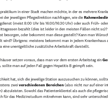
praktikum in einer Stadt machen möchte, in der es mehrere Kranken
i der jeweiligen Pflegedirektion nachfragen, wie die 
Rahmenbedin
dienst (meist 8:00 Uhr bis 16:00/16:30 Uhr) oder auch Früh- oder 
agessen bezahlt (dies ist leider in den meisten Fällen nicht so)
bst besorgen, oder bekommt man diese gestellt? Kann man Wünsche
ilt wird? Übrigens: meistens bekommt man in jedem Krankenhaus au
a eine unentgeltliche zusätzliche Arbeitskraft darstellt.
häuser setzen voraus, dass man vor dem ersten Arbeitstag ein 
Ge
. sollte man auf jeden Fall gegen Hepatitis B geimpft sein.
keit hat, sich die jeweilige Station auszusuchen zu können, sollt
estens zwei 
verschiedenen Bereichen 
(also nicht nur auf einer in
n) abzuleisten. Sowohl das Patientenklientel als auch die pflegeris
h für das Medizinstudium mitnehmen kann, sind sehr unterschiedl