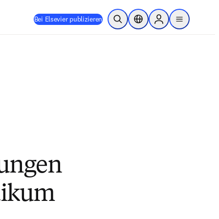
Bei Elsevier publizieren
Suche öffnen
Standortauswahl
Sign in to products
menu
rungen
tikum