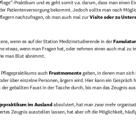
Pflege“-Praktikum und es geht somit v.a. darum, dass man einen Einb
der Patientenversorgung bekommt. Jedoch sollte man nach Möglich
Pflegern nachzufragen, ob man auch mal zur 
Visite oder zu Unte
ns, wenn es auf der Station Medizinstudierende in der 
Famulatur
erne etwas, wenn man Fragen hat, oder nehmen einen auch mal zu in
wie man Blut abnimmt.
 Pflegepraktikums auch 
Frustmomente 
geben, in denen man sich ü
er über einzelne Personen, ärgern wird. Hier kann ein Gespräch he
it der geballten Faust in der Tasche durch, bis man das Zeugnis a
gepraktikum im Ausland 
absolviert, hat man zwar mehr organisa
ertes Zeugnis ausstellen lassen, hat aber oft die Möglichkeit, häufi