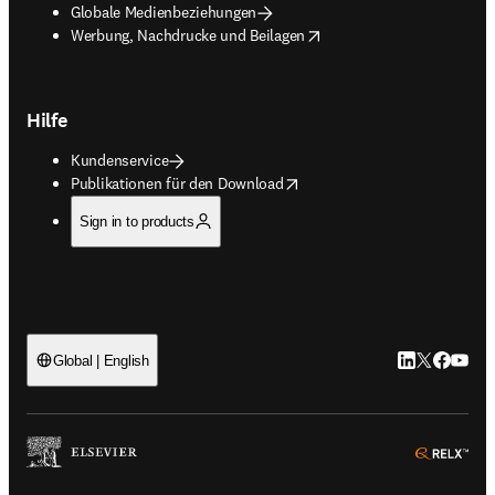
Globale Medienbeziehungen
opens in new tab/window
Werbung, Nachdrucke und Beilagen
Hilfe
Kundenservice
opens in new tab/window
Publikationen für den Download
Sign in to products
LinkedIn Wird 
Twitter Wir
Facebook
YouTub
Global | English
ope