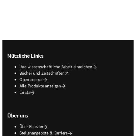
Footer navigation
Nützliche Links
Ihre wissenschaftliche Arbeit einreichen
opens in new tab/window
Bücher und Zeitschriften
Open access
Alle Produkte anzeigen
Errata
Über uns
Über Elsevier
Stellenangebote & Karriere