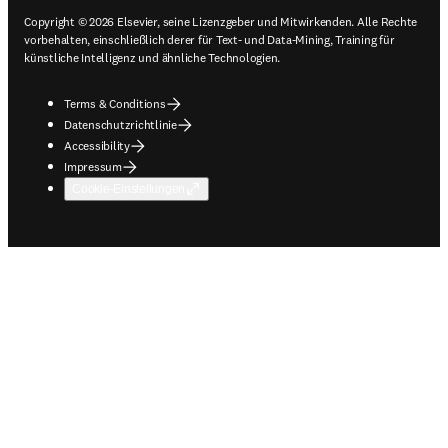
Copyright © 2026 Elsevier, seine Lizenzgeber und Mitwirkenden. Alle Rechte
vorbehalten, einschließlich derer für Text- und Data-Mining, Training für
künstliche Intelligenz und ähnliche Technologien.
Terms & Conditions
Datenschutzrichtlinie
Accessibility
Impressum
Cookie-Einstellungen