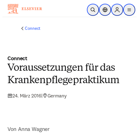
Zum Hauptinhalt wechseln
Suche öffnen
Standortauswahl
Sign in to p
menu
Connect
Connect
Voraussetzungen für das
Krankenpflegepraktikum
24. März 2016
|
Germany
Von Anna Wagner