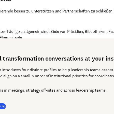
ierende besser zu unterstützen und Partnerschaften zu schließen hilf
ber häufig zu allgemein sind. Ziele von Präsidien, Bibliotheken, 
Element sein.
al transformation conversations at your ins
 introduces four distinct profiles to help leadership teams assess t
 align on a small number of institutional priorities for coordinate
ns in meetings, strategy off-sites and across leadership teams.
(
Wird in neuem Tab/Fenster geöffnet
)
rter