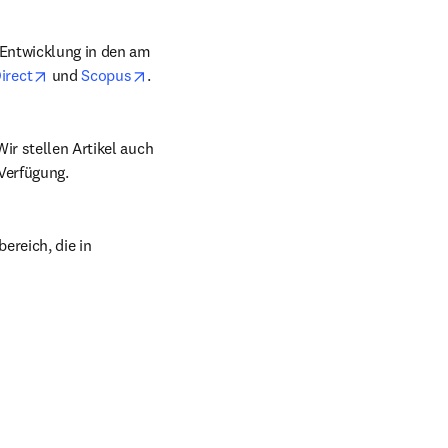
Entwicklung in den am 
opens in new tab/window
opens in new tab/window
irect
 und 
Scopus
.
ir stellen Artikel auch 
tab/window
 Verfügung.
reich, die in 