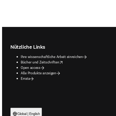
Footer navigation
Nützliche Links
Ihre wissenschaftliche Arbeit einreichen
opens in new tab/window
Bücher und Zeitschriften
Open access
Alle Produkte anzeigen
Errata
Global | English