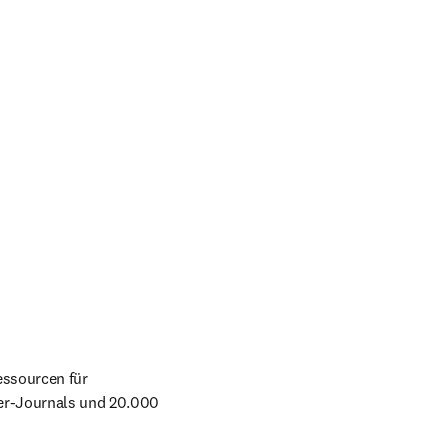
 mehr als ein Viertel der fast 85.000 Peer-Review-Ressourcen für 
er-Journals und 20.000 