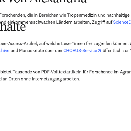
 in neuem Tab/Fenster geöffnet
)
 Forschenden, die in Bereichen wie Tropenmedizin und nachhaltige 
und einkommensschwachen Ländern arbeiten, Zugriff auf 
ScienceD
halte
 in neuem Tab/Fenster geöffnet
)
pen-Access-Artikel, auf welche Leser*innen frei zugreifen können. W
opens in new 
chive
 und Manuskripte über den 
CHORUS-Service
 öffentlich zur
 in neuem Tab/Fenster geöffnet
)
k bietet Tausende von PDF-Volltextartikeln für Forschende im Agrarbe
 an Orten ohne Internetzugang arbeiten.
 in neuem Tab/Fenster geöffnet
)