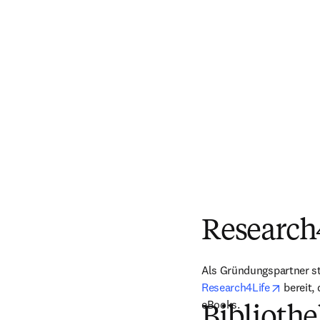
Research
Als Gründungspartner st
opens i
Research4Life
 bereit,
eBooks.
Biblioth