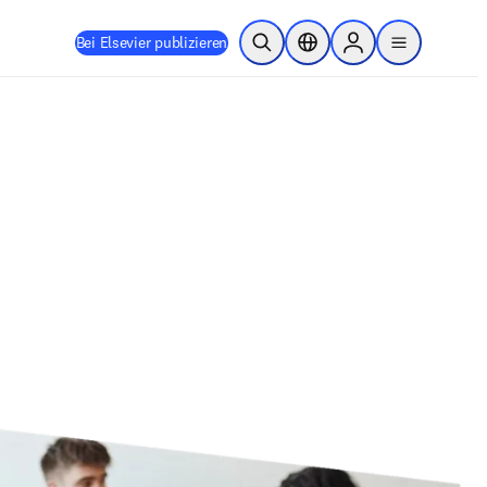
Bei Elsevier publizieren
Suche öffnen
Standortauswahl
Sign in to products
menu