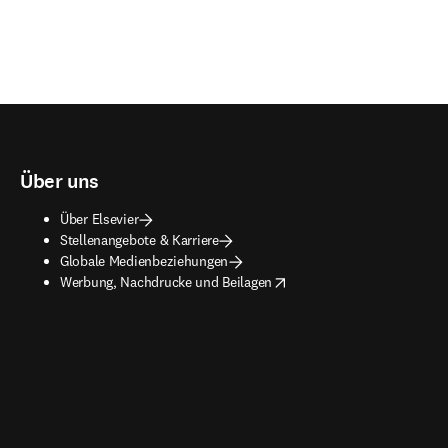
Über uns
Über Elsevier
Stellenangebote & Karriere
Globale Medienbeziehungen
opens in new tab/window
Werbung, Nachdrucke und Beilagen