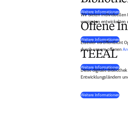
(
Wird
Weitere Informationen
Wir bieten individuellen
wenigsten entwickelten 
Offene In
(
Wird
Weitere Informationen
Elsevier veröffentlicht O
durch unsere offenen 
Ar
TEEAL
(
Wird
Weitere Informationen
Diese digitale Bibliothe
Entwicklungsländern und
(
Wird
Weitere Informationen