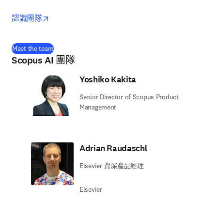
opens in new tab/window
認識團隊
(
打開新的分頁／視窗
)
Meet the team
Scopus AI 團隊
Yoshiko Kakita
Senior Director of Scopus Product
Management
Adrian Raudaschl
Elsevier 資深產品經理
Elsevier