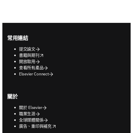
Footer navigation
常用連結
提交論文
opens in new tab/window
書籍與期刊
開放取用
查看所有產品
Elsevier Connect
關於
關於 Elsevier
職業生涯
全球媒體關係
opens in new tab/window
廣告、重印與補充