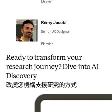
Elsevier
Rémy Jacobi
Senior UX Designer
Elsevier
Ready to transform your
research journey? Dive into AI
Discovery
改變您機構支援研究的方式