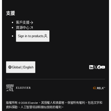
支援
客戶支援
opens in new tab/window
資源中心
Sign in to products
LinkedIn
Twitter
Faceb
You
Global | English
ope
版權所有 © 2026 Elsevier、其授權人和貢獻者。保留所有權利，包括文字和
資料探勘、人工智慧培訓和類似技術的權利。