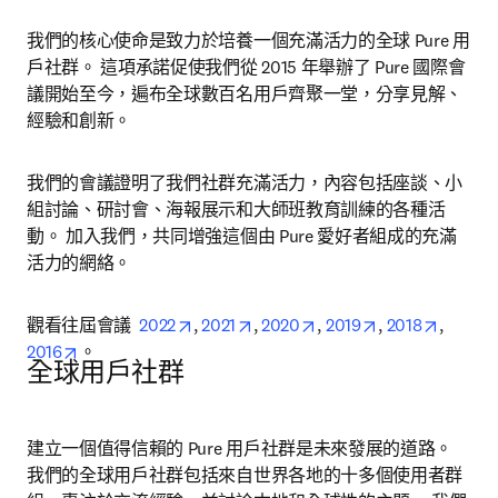
我們的核心使命是致力於培養一個充滿活力的全球 Pure 用
戶社群。 這項承諾促使我們從 2015 年舉辦了 Pure 國際會
議開始至今，遍布全球數百名用戶齊聚一堂，分享見解、
經驗和創新。
我們的會議證明了我們社群充滿活力，內容包括座談、小
組討論、研討會、海報展示和大師班教育訓練的各種活
動。 加入我們，共同增強這個由 Pure 愛好者組成的充滿
活力的網絡。
opens in new tab/window
opens in new tab/window
opens in new tab/windo
opens in new t
opens i
觀看往屆會議  
2022
, 
2021
, 
2020
, 
2019
, 
2018
, 
opens in new tab/window
2016
。
全球用戶社群
建立一個值得信賴的 Pure 用戶社群是未來發展的道路。 
我們的全球用戶社群包括來自世界各地的十多個使用者群