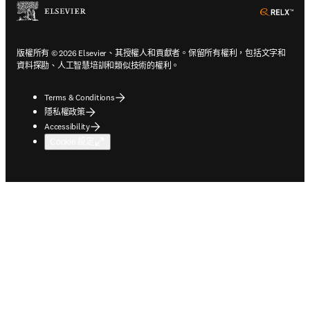
ope
版權所有 © 2026 Elsevier、其授權人和貢獻者。保留所有權利，包括文字和
資料探勘、人工智慧培訓和類似技術的權利。
Terms & Conditions
隱私權政策
Accessibility
Cookie 設定