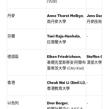
(VUB)
丹麥
Anne Thorst Melbye
,

Jens Damm F
南丹麥大學
丹麥技術大
芬蘭
Toni Raja-Hanhela
,

-
拉普蘭大學
德語區
Eiken Friedrichsen
,

Steffen Grün
基爾克里斯蒂安·阿爾布
漢堡大學
雷希茨大學 (CAU Kiel)
香港
Cheuk Wai Li (Emil Li)
,

-
香港教育大學
以色列
Dror Berger
,

-
校際計算中心-IUCC & 