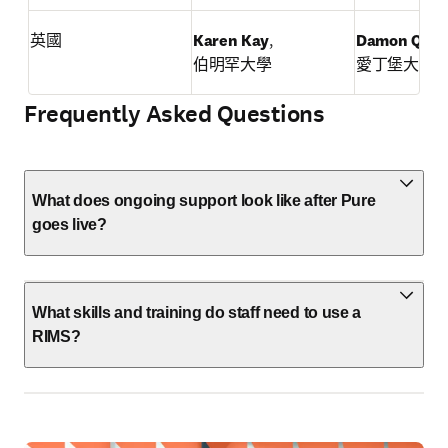
英國
Karen Kay
,

Damon Quer
伯明罕大學
愛丁堡大學
Frequently Asked Questions
What does ongoing support look like after Pure
goes live?
What skills and training do staff need to use a
RIMS?