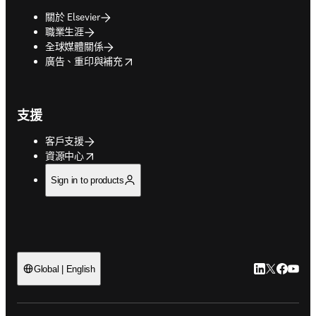
關於 Elsevier
職業生涯
全球媒體關係
opens in new tab/window
廣告、重印與補充
支援
客戶支援
opens in new tab/window
資源中心
Sign in to products
LinkedIn
Twitter
Faceb
You
Global | English