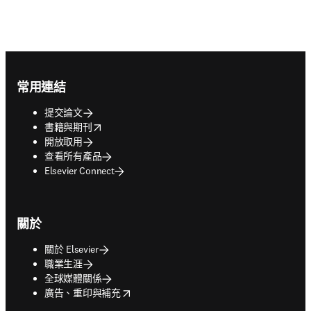
Footer navigation
常用連結
提交論文
opens in new tab/window
書籍與期刊
開放取用
查看所有產品
Elsevier Connect
關於
關於 Elsevier
職業生涯
全球媒體關係
opens in new tab/window
廣告、重印與補充