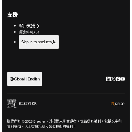
支援
客戶支援
opens in new tab/window
資源中心
Sign in to products
LinkedIn
Twitter
Faceb
You
Global | English
ope
版權所有 © 2026 Elsevier、其授權人和貢獻者。保留所有權利，包括文字和
資料探勘、人工智慧培訓和類似技術的權利。