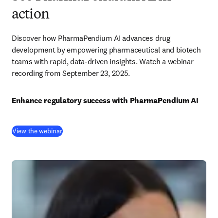
action
Discover how PharmaPendium AI advances drug 
development by empowering pharmaceutical and biotech 
teams with rapid, data-driven insights. Watch a webinar 
recording from September 23, 2025.
Enhance regulatory success with PharmaPendium AI
(
打開新的分頁／視窗
)
View the webinar