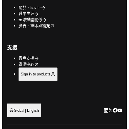
關於 Elsevier
職業生涯
全球媒體關係
opens in new tab/window
廣告、重印與補充
支援
客戶支援
opens in new tab/window
資源中心
Sign in to products
LinkedIn
Twitter
Faceb
You
Global | English