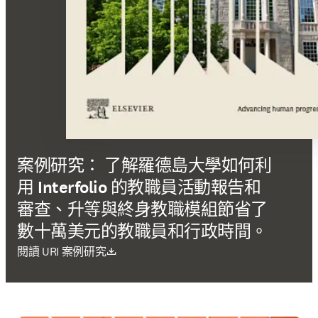
案例研究： 了解羅德島大學如何利
用 Interfolio 的教職員活動報告和
審查、升等與終身教職模組節省了
數十萬美元的教職員和行政時間。
打開新的分頁／視窗
閱讀 URI 案例研究