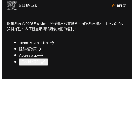
ope
版權所有 © 2026 Elsevier、其授權人和貢獻者。保留所有權利，包括文字和
資料探勘、人工智慧培訓和類似技術的權利。
Terms & Conditions
隱私權政策
Accessibility
Cookie 設定