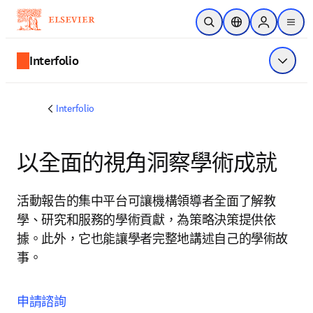
跳到主要內容
公開搜尋
位置選擇器
Sign in to p
menu
Interfolio
顯示選
Interfolio
以全面的視角洞察學術成就
活動報告的集中平台可讓機構領導者全面了解教
學、研究和服務的學術貢獻，為策略決策提供依
據。此外，它也能讓學者完整地講述自己的學術故
事。
申請
諮詢