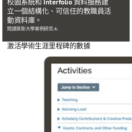
校園系統和 Interfolio 資料服務建
立一個結構化、可信任的教職員活
動資料庫。
打開新的分頁／視窗
閱讀萊斯大學案例研究
激活學術生涯里程碑的數據