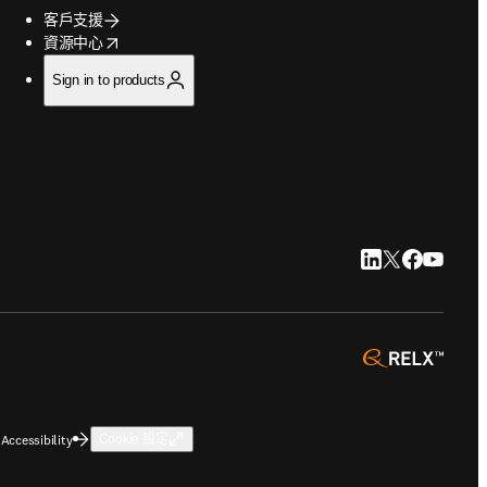
客戶支援
opens in new tab/window
資源中心
Sign in to products
LinkedIn 打開
Twitter 打
Faceboo
YouTu
opens 
Accessibility
Cookie 設定