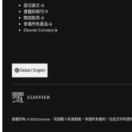
提交論文
opens in new tab/window
書籍與期刊
開放取用
查看所有產品
Elsevier Connect
Global | English
版權所有 © 2026 Elsevier、其授權人和貢獻者。保留所有權利，包括文