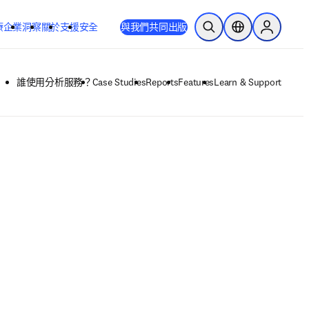
療
企業
洞察
關於
支援
安全
與我們共同出版
公開搜尋
位置選擇器
Sign in to
opens in new tab/window
打開新的分頁／視窗
誰使用分析服務？
Case Studies
Reports
Features
Learn & Support