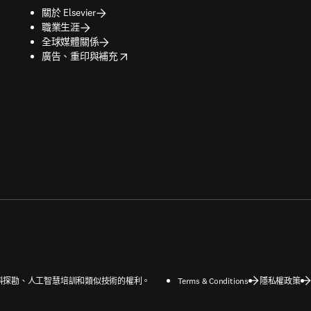
關於 Elsevier
職業生涯
全球媒體關係
opens in new tab/window
廣告、重印與補充
字和資料探勘、人工智慧培訓和類似技術的權利。
Terms & Conditions
隱私權政策