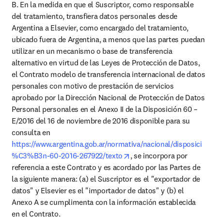
B. En la medida en que el Suscriptor, como responsable 
del tratamiento, transfiera datos personales desde 
Argentina a Elsevier, como encargado del tratamiento, 
ubicado fuera de Argentina, a menos que las partes puedan 
utilizar en un mecanismo o base de transferencia 
alternativo en virtud de las Leyes de Protección de Datos, 
el Contrato modelo de transferencia internacional de datos 
personales con motivo de prestación de servicios 
aprobado por la Dirección Nacional de Protección de Datos 
Personal personales en el Anexo II de la Disposición 60 – 
E/2016 del 16 de noviembre de 2016 disponible para su 
consulta en 
https://www.argentina.gob.ar/normativa/nacional/disposici
opens in new tab/window
%C3%B3n-60-2016-267922/texto
, se incorpora por 
referencia a este Contrato y es acordado por las Partes de 
la siguiente manera: (a) el Suscriptor es el "exportador de 
datos" y Elsevier es el "importador de datos" y (b) el 
Anexo A se cumplimenta con la información establecida 
en el Contrato.