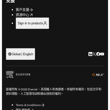
支援
客戶支援
opens in new tab/window
資源中心
Sign in to products
LinkedIn
Twitter
Faceb
You
Global | English
ope
版權所有 © 2026 Elsevier、其授權人和貢獻者。保留所有權利，包括文字和
資料探勘、人工智慧培訓和類似技術的權利。
Terms & Conditions