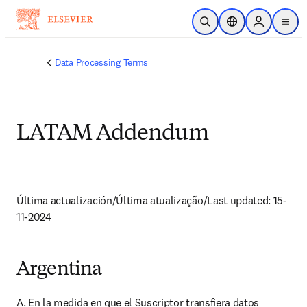
跳到主要內容
公開搜尋
位置選擇器
Sign in to p
menu
Data Processing Terms
LATAM Addendum
Última actualización/Última atualização/Last updated: 15-
11-2024
Argentina
A. En la medida en que el Suscriptor transfiera datos 