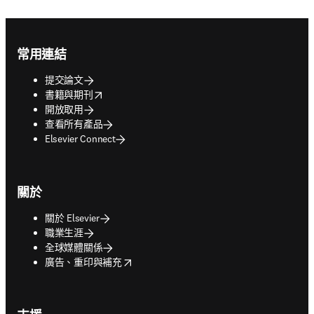
Footer navigation
常用連結
提交論文
opens in new tab/window
書籍與期刊
開放取用
查看所有產品
Elsevier Connect
關於
關於 Elsevier
職業生涯
全球媒體關係
opens in new tab/window
廣告、重印與補充