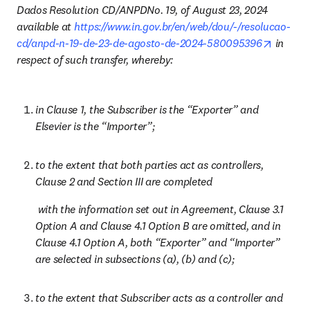
Dados Resolution CD/ANPDNo. 19, of August 23, 2024 
available at 
https://www.in.gov.br/en/web/dou/-/resolucao-
opens i
cd/anpd-n-19-de-23-de-agosto-de-2024-580095396
 in 
respect of such transfer, whereby: 
in Clause 1, the Subscriber is the “Exporter” and 
Elsevier is the “Importer”; 
to the extent that both parties act as controllers, 
Clause 2 and Section III are completed
 with the information set out in Agreement, Clause 3.1 
Option A and Clause 4.1 Option B are omitted, and in 
Clause 4.1 Option A, both “Exporter” and “Importer” 
are selected in subsections (a), (b) and (c);
to the extent that Subscriber acts as a controller and 