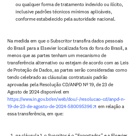
ou qualquer forma de tratamento indevido ou ilícito, 
inclusive padrões técnicos mínimos aplicáveis, 
conforme estabelecido pela autoridade nacional.
Na medida em que o Subscritor transfira dados pessoais 
do Brasil para a Elsevier localizada fora do fora do Brasil, a 
menos que as partes tenham um mecanismo de 
transferência alternativo ou estejam de acordo com as Leis 
de Proteção de Dados, as partes serão consideradas como 
tendo celebrado as cláusulas contratuais padrão 
aprovadas pela Resolução CD/ANPD Nº 19, de 23 de 
Agosto de 2024 disponível em 
https://www.in.gov.br/en/web/dou/-/resolucao-cd/anpd-n-
opens in new tab/
19-de-23-de-agosto-de-2024-580095396
 em relação a 
essa transferência, em que:
na cláusula 1, o Suscritor é o “Exportador” e a Elsevier 